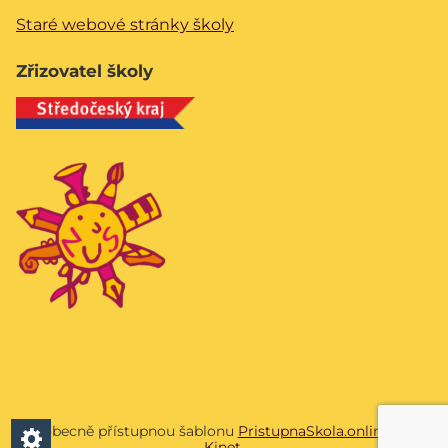
Staré webové stránky školy
Zřizovatel školy
Všeobecně přístupnou šablonu
PristupnaSkola.online
vyvíjí
Kinet
.