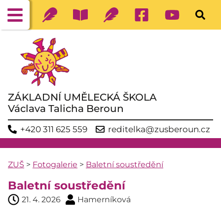
ZÁKLADNÍ UMĚLECKÁ ŠKOLA
Václava Talicha Beroun
+420 311 625 559
reditelka@zusberoun.cz
ZUŠ
>
Fotogalerie
>
Baletní soustředění
Baletní soustředění
21. 4. 2026
Hamerníková