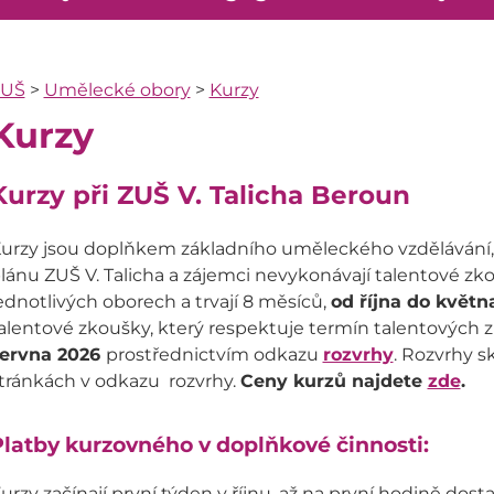
ZUŠ
>
Umělecké obory
>
Kurzy
Kurzy
Kurzy při ZUŠ V. Talicha Beroun
urzy jsou doplňkem základního uměleckého vzdělávání, 
lánu ZUŠ V. Talicha a zájemci nevykonávají talentové zko
ednotlivých oborech a trvají 8 měsíců,
od října do května
alentové zkoušky, který respektuje termín talentových 
ervna 2026
prostřednictvím odkazu
rozvrhy
. Rozvrhy 
tránkách v odkazu rozvrhy.
Ceny kurzů najdete
zde
.
latby kurzovného v doplňkové činnosti:
urzy začínají první týden v říjnu, až na první hodině do