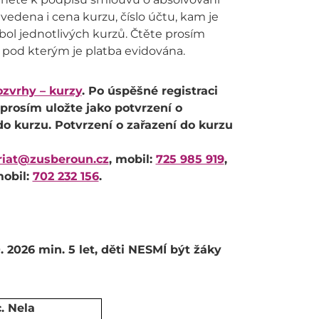
vedena i cena kurzu, číslo účtu, kam je
bol jednotlivých kurzů. Čtěte prosím
, pod kterým je platba evidována.
ozvrhy – kurzy
. Po úspěšné registraci
rosím uložte jako potvrzení o
do kurzu. Potvrzení o zařazení do kurzu
riat@zusberoun.cz
, mobil:
725 985 919
,
mobil:
702 232 156
.
. 2026 min. 5 let, děti NESMÍ být žáky
. Nela