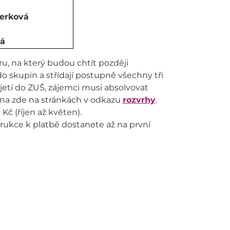
erková
ná
u, na který budou chtít později
o skupin a střídají postupně všechny tři
jetí do ZUŠ, zájemci musí absolvovat
rvna zde na stránkách v odkazu
rozvrhy
.
Kč (říjen až květen).
strukce k platbě dostanete až na první