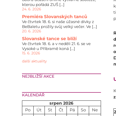
kterou pořádá ZUŠ […]
k
24. 6. 2026
t
Premiéra Slovanských tanců
p
Ve čtvrtek 18. 6. si naše úžasné dívky z
BeBaletu prožily svůj velký večer. Ve […]
20. 6. 2026
R
Slovanské tance se blíží
d
Ve čtvrtek 18. 6. a v neděli 21. 6. se ve
r
Vysoké u Příbramě koná […]
o
15. 6. 2026
D
další aktuality
n
NEJBLIŽŠÍ AKCE
U
K
KALENDÁŘ
z
srpen 2026
Po
Út
St
Čt
Pá
So
Ne