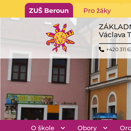
ZUŠ Beroun
Pro žáky
ZÁKLAD
Václava 
+420 311 6
O škole
Obory
Orc