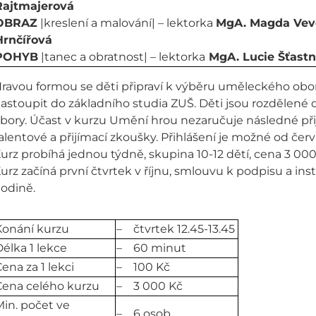
Rajtmajerová
OBRAZ
|kreslení a malování| – lektorka
MgA. Magda Vev
Hrnčířová
POHYB
|tanec a obratnost| – lektorka
MgA. Lucie Šťast
ravou formou se děti připraví k výběru uměleckého obor
astoupit do základního studia ZUŠ. Děti jsou rozdělené d
bory. Účast v kurzu Umění hrou nezaručuje následné při
alentové a přijímací zkoušky. Přihlášení je možné od če
urz probíhá jednou týdně, skupina 10-12 dětí, cena 3 000 
urz začíná první čtvrtek v říjnu, smlouvu k podpisu a in
odině.
Konání kurzu
– čtvrtek 12.45-13.45
élka 1 lekce
– 60 minut
ena za 1 lekci
– 100 Kč
Cena celého kurzu
– 3 000 Kč
in. počet ve
– 6 osob