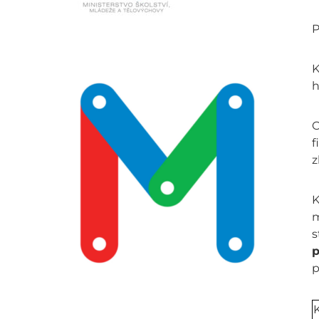
P
K
h
O
f
z
K
m
s
p
p