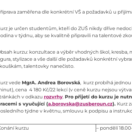
říprava zaměřena dle konkrétní VŠ a požadavků u přijím
urz je určen studentům, kteří do ZUŠ nikdy dříve nedoc
odina v týdnu, aby se kvalitně připravili na talentové zko
bsah kurzu: konzultace a výběr vhodných škol, kresba, 
igura, stylizace a vše další dle požadavků konkrétní vybra
kouškám, talentovky nanečisto.
urz vede
MgrA. Andrea Borovská
, kurz probíhá jedno
inut), cena 4 180 Kč/22 lekcí (v ceně kurzu nejsou výtva
tránkách v odkazu
rozvrhy
.
Pro přijetí do kurzu je nut
racemi s vyučující (
a.borovska@zusberoun.cz
).
Kurz z
osledního týdne v květnu, smlouvu k podpisu a instrukc
Konání kurzu
– pondělí 18.00