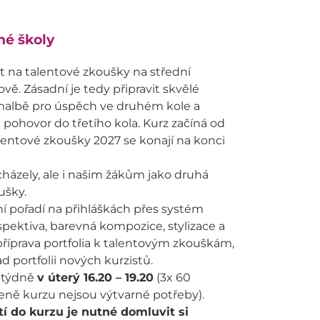
né školy
vit na talentové zkoušky na střední
vě. Zásadní je tedy připravit skvělé
a malbě pro úspěch ve druhém kole a
 pohovor do třetího kola. Kurz začíná od
lentové zkoušky 2027 se konají na konci
házely, ale i našim žákům jako druhá
ušky.
í pořadí na přihláškách přes systém
spektiva, barevná kompozice, stylizace a
příprava portfolia k talentovým zkouškám,
 portfolii nových kurzistů.
u týdně
v úterý 16.20 – 19.20
(3x 60
 ceně kurzu nejsou výtvarné potřeby).
etí do kurzu je nutné domluvit si