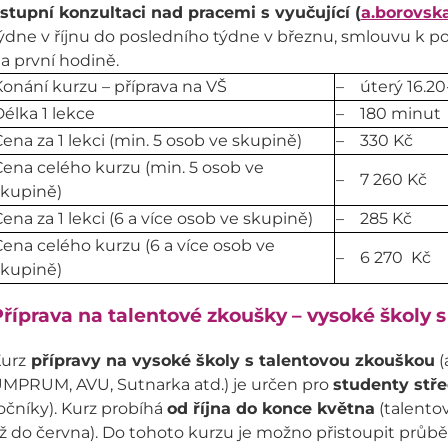
stupní konzultaci nad pracemi s vyučující (
a.borovsk
ýdne v říjnu do posledního týdne v březnu, smlouvu k po
a první hodině.
onání kurzu – příprava na VŠ
– úterý 16.20
élka 1 lekce
– 180 minut
ena za 1 lekci (min. 5 osob ve skupině)
– 330 Kč
ena celého kurzu (min. 5 osob ve
– 7 260 Kč
skupině)
ena za 1 lekci (6 a více osob ve skupině)
– 285 Kč
ena celého kurzu (6 a více osob ve
– 6 270 Kč
skupině)
říprava na talentové zkoušky – vysoké školy 
urz
přípravy na vysoké školy s talentovou zkouškou
(
MPRUM, AVU, Sutnarka atd.) je určen pro
studenty stře
očníky). Kurz probíhá
od října do konce května
(talento
ž do června). Do tohoto kurzu je možno přistoupit průbě