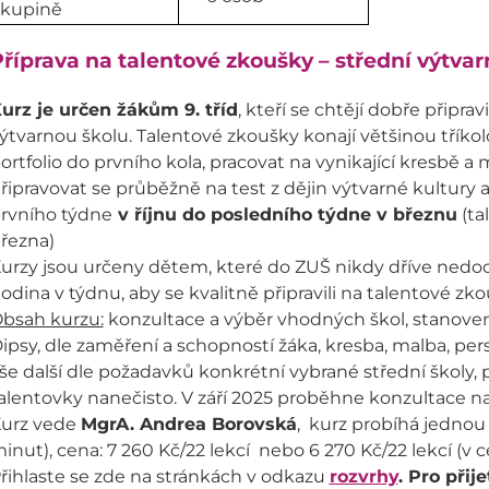
skupině
říprava na talentové zkoušky – střední výtvar
urz je určen žákům 9. tříd
, kteří se chtějí dobře připra
ýtvarnou školu. Talentové zkoušky konají většinou tříkolo
ortfolio do prvního kola, pracovat na vynikající kresbě 
řipravovat se průběžně na test z dějin výtvarné kultury a
rvního týdne
v říjnu do posledního týdne v březnu
(ta
řezna)
urzy jsou určeny dětem, které do ZUŠ nikdy dříve nedoc
odina v týdnu, aby se kvalitně připravili na talentové zko
bsah kurzu:
konzultace a výběr vhodných škol, stanoven
ipsy, dle zaměření a schopností žáka, kresba, malba, per
še další dle požadavků konkrétní vybrané střední školy, 
alentovky nanečisto. V září 2025 proběhne konzultace nad
urz vede
MgrA. Andrea Borovská
, kurz probíhá jedno
inut), cena: 7 260 Kč/22 lekcí nebo 6 270 Kč/22 lekcí (v
řihlaste se zde na stránkách v odkazu
rozvrhy
. Pro přij