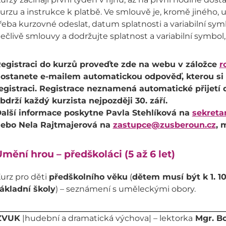
urzu a instrukce k platbě. Ve smlouvě je, kromě jiného, u
řeba kurzovné odeslat, datum splatnosti a variabilní sym
ečlivě smlouvy a dodržujte splatnost a variabilní symbol
egistraci do kurzů proveďte zde na webu v záložce
r
ostanete e-mailem automatickou odpověď, kterou si p
egistraci. Registrace neznamená automatické přijetí 
bdrží každý kurzista nejpozději 30. září.
alší informace poskytne Pavla Stehlíková na
sekreta
ebo Nela Rajtmajerová na
zastupce@zusberoun.cz
, 
mění hrou – předškoláci (5 až 6 let)
urz pro děti
předškolního věku
(
dětem musí být k 1. 10
ákladní školy
) – seznámení s uměleckými obory.
ZVUK
|hudební a dramatická výchova| – lektorka
Mgr. Bc