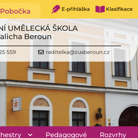
E-přihláška
Klasifikace
Pobočka
NÍ UMĚLECKÁ ŠKOLA
Talicha Beroun
25 559
reditelka@zusberoun.cz
hestry
Pedagogové
Rozvrhy