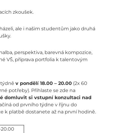
acích zkoušek.
házeli, ale i našim studentům jako druhá
ušky.
malba, perspektiva, barevná kompozice,
né VŠ, příprava portfolia k talentovým
u týdně
v pondělí 18.00 – 20.00
(2x 60
rné potřeby). Přihlaste se zde na
né domluvit si vstupní konzultaci nad
ačíná od prvního týdne v říjnu do
e k platbě dostanete až na první hodině.
-20.00