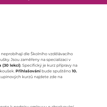
neprobíhají dle Školního vzdělávacího
ušky. Jsou zaměřeny na specializaci v
 (30 lekcí)
. Specifický je kurz přípravy na
zkoušek.
Přihlašování
bude spuštěno
10.
skupinových kurzů najdete zde na
stanete k podpisu smlouvu o absolvování