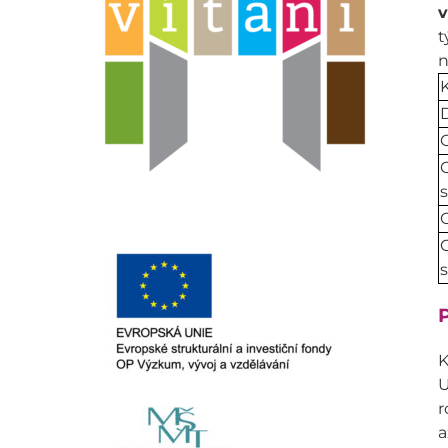
v
t
n
K
D
C
C
C
C
P
K
U
r
a