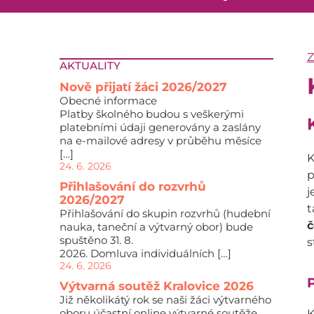
AKTUALITY
Nově přijatí žáci 2026/2027
Obecné informace
Platby školného budou s veškerými
platebními údaji generovány a zaslány
na e-mailové adresy v průběhu měsíce
[…]
K
24. 6. 2026
p
Přihlašování do rozvrhů
j
2026/2027
t
Přihlašování do skupin rozvrhů (hudební
č
nauka, taneční a výtvarný obor) bude
spuštěno 31. 8.
s
2026. Domluva individuálních […]
24. 6. 2026
P
Výtvarná soutěž Kralovice 2026
Již několikátý rok se naši žáci výtvarného
oboru účastní online výtvarné soutěže,
K