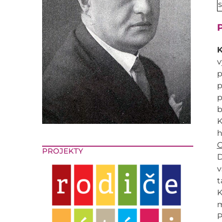
P
K
v
p
p
p
b
K
h
O
PROJEKTY
D
v
t
K
m
P