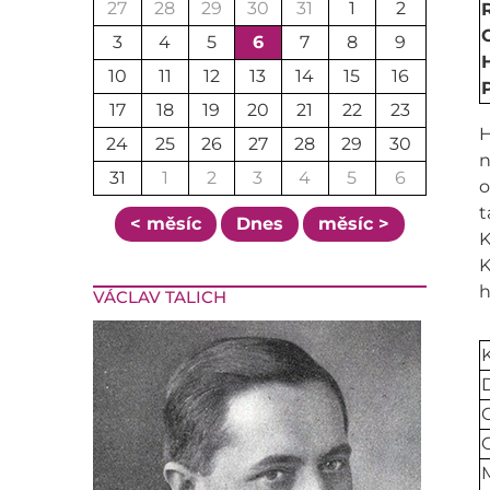
27
28
29
30
31
1
2
3
4
5
6
7
8
9
10
11
12
13
14
15
16
17
18
19
20
21
22
23
H
24
25
26
27
28
29
30
n
31
1
2
3
4
5
6
o
t
< měsíc
Dnes
měsíc >
K
K
h
VÁCLAV TALICH
D
C
M