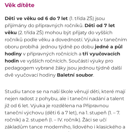
Věk dítěte
Děti ve věku od 6 do 7
let
(1. třída ZŠ) jsou
přijímány do přípravných ročníků.
Děti od 7 let
věku
(2. třída ZŠ) mohou být přijaty do vyšších
ročníků podle věku a dovedností. Výuka v tanečním
oboru probíhá jednou týdně po dobu
jedné a půl
hodiny
v přípravných ročnících a
tří vyučovacích
hodin
ve vyšších ročnících. Součástí výuky pro
pedagogem vybrané žáky jsou jednou týdně další
dvě vyučovací hodiny
Baletní soubor
.
Studiu tance se na naší škole věnují děti, které mají
nejen radost z pohybu, ale i taneční nadání a talent
již od 6 let. Výuka je rozdělena na Přípravnou
taneční výchovu (děti 6 a 7 let), na 1. stupeň (1. – 7.
ročník) a 2. stupeň (I. – IV. ročník). Žáci se učí
základům tance moderního, lidového i klasického a