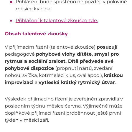
Přihlášení bude spuštěno nejpozději v polovině
měsíce května.
Přihlášení k talentové zkoušce zde.
Obsah talentové zkoušky
V přijímacím řízení (talentové zkoušce)
posuzují
pedagogové
pohybové vlohy dítěte, smysl pro
rytmus a sociální zralost. Dítě předvede své
pohybové dispozice
(propnutí nártů, zvedání
nohou, svíčka, kotrmelec, klus, cval apod.),
krátkou
improvizaci
a
vytleská krátký rytmický útvar
.
Výsledek přijímacího řízení je zveřejněn zpravidla v
posledním týdnu měsíce června. Výjimečně může
doplňkové přijímací řízení proběhnout ještě první
týden v měsíci září.