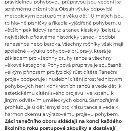
pravidelnou pohybovou průpravou jsou vedeni ke
správnému držení těla. Obsah výuky odpovídá
metodickým postupům a věku dětí. U malých jsou
to hlavně písničky a říkadla vyjádřená pohybem, u
větších pak lidový tanec a tanec klasický (balet), u
největších přidáváme historický tanec – období
renesance nebo baroka. Všechny ročníky však mají
společné – výuku pohybové průpravy, která je
základem pro všechny druhy tance a všechny
věkové kategorie. Pohybová průprava je současně
velkým přínosem pro fyzický růst dítěte Taneční
projev podporuje i hudební cítění prostřednictvím
pohybových her i konkrétních tanců a vede děti k
estetickému cítění svého projevu i ve vztahu k
jiným odvětvím uměleckých oborů. Samozřejmě
prohlubuje u dětí smysl pro krásu tance a vede k
harmonickému a výrazovému projevu pohybem.
Žáci tanečního oboru skládají na konci každého
školního roku postupové zkoušky a dostávají