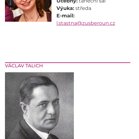
Učebny:
Výuka:
E-mail:
l.stastna@zusberoun.cz
VÁCLAV TALICH