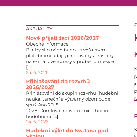
P
AKTUALITY
Nově přijatí žáci 2026/2027
Obecné informace
Platby školného budou s veškerými
platebními údaji generovány a zaslány
na e-mailové adresy v průběhu měsíce
[…]
K
24. 6. 2026
p
Přihlašování do rozvrhů
j
2026/2027
p
Přihlašování do skupin rozvrhů (hudební
r
nauka, taneční a výtvarný obor) bude
spuštěno 29. 8.
2026. Domluva individuálních hodin
P
hudebního […]
24. 6. 2026
K
Hudební výlet do Sv. Jana pod
Skalou
k