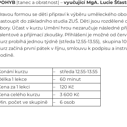
POHYB
|tanec a obratnost| –
vyučující MgA. Lucie Šťas
ravou formou se děti připraví k výběru uměleckého obor
astoupit do základního studia ZUŠ. Děti jsou rozdělené d
bory. Účast v kurzu Umění hrou nezaručuje následné při
alentové a přijímací zkoušky. Přihlášení je možné od če
urz probíhá jednou týdně (středa 12.55-13.55), skupina 10-
urz začíná první pátek v říjnu, smlouvu k podpisu a inst
odině.
Konání kurzu
– středa 12.55-13.55
élka 1 lekce
– 60 minut
ena za 1 lekci
– 120 Kč
Cena celého kurzu
– 3 600 Kč
in. počet ve skupině
– 6 osob