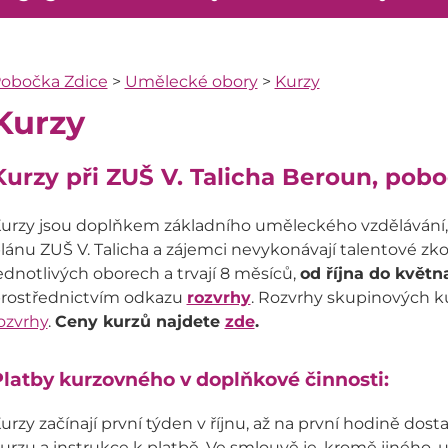
obočka Zdice
>
Umělecké obory
>
Kurzy
Kurzy
Kurzy při ZUŠ V. Talicha Beroun, pob
urzy jsou doplňkem základního uměleckého vzdělávání, 
lánu ZUŠ V. Talicha a zájemci nevykonávají talentové zko
ednotlivých oborech a trvají 8 měsíců,
od října do května
rostřednictvím odkazu
rozvrhy
. Rozvrhy skupinových k
ozvrhy
.
Ceny kurzů najdete
zde
.
latby kurzovného v doplňkové činnosti:
urzy začínají první týden v říjnu, až na první hodině do
urzu a instrukce k platbě. Ve smlouvě je, kromě jiného, u