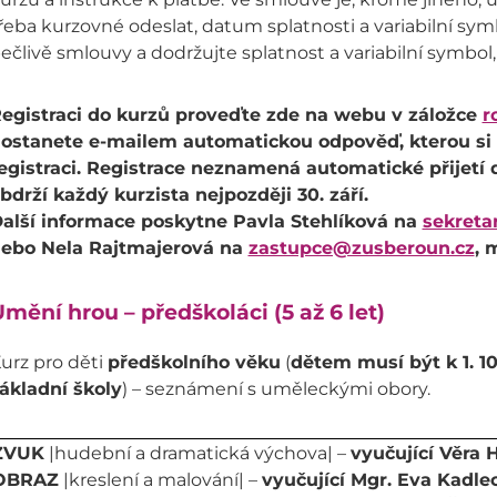
řeba kurzovné odeslat, datum splatnosti a variabilní sym
ečlivě smlouvy a dodržujte splatnost a variabilní symbol
egistraci do kurzů proveďte zde na webu v záložce
r
ostanete e-mailem automatickou odpověď, kterou si p
egistraci. Registrace neznamená automatické přijetí 
bdrží každý kurzista nejpozději 30. září.
alší informace poskytne Pavla Stehlíková na
sekreta
ebo Nela Rajtmajerová na
zastupce@zusberoun.cz
, 
mění hrou – předškoláci (5 až 6 let)
urz pro děti
předškolního věku
(
dětem musí být k 1. 10
ákladní školy
) – seznámení s uměleckými obory.
ZVUK
|hudební a dramatická výchova| –
vyučující Věra 
OBRAZ
|kreslení a malování| –
vyučující Mgr. Eva Kadle