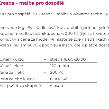
resba – malba pro dospělé
urz pro dospělé 18+. Kresba – malba a výtvarné techniky.
urz vede Mgr. Eva Kadlecová, kurz probíhá jednou týdně 
kupině max. 10 účastníků, cena 6 000 Kč (říjen až květen
omůcky a cena za model. Přihlaste se zde na stránkách
ýden říjnu, smlouvu k podpisu a instrukce k platbě dost
Konání kurzu
– středa 18.00-20.00
élka 1 lekce
– 120 minut
ena za 1 lekci
– 200 Kč
Cena celého kurzu
– 6 000 Kč
in. počet ve skupině
– 6 osob