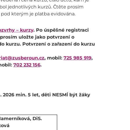
bol jednotlivých kurzů. Čtěte prosím
, pod kterým je platba evidována.
ozvrhy – kurzy
. Po úspěšné registraci
rosím uložte jako potvrzení o
do kurzu. Potvrzení o zařazení do kurzu
riat@zusberoun.cz
, mobil:
725 985 919
,
mobil:
702 232 156
.
. 2026 min. 5 let, děti NESMÍ být žáky
Hamerníková, DiS.
cová