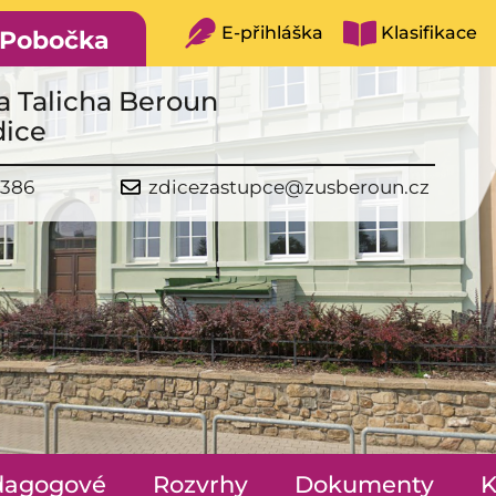
E-přihláška
Klasifikace
Pobočka
a Talicha Beroun
dice
 386
zdicezastupce@zusberoun.cz
dagogové
Rozvrhy
Dokumenty
K