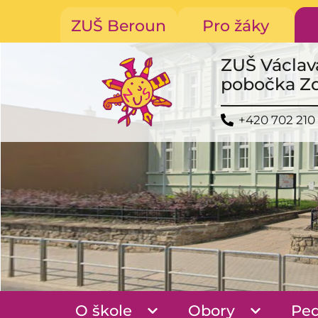
ZUŠ Beroun
Pro žáky
ZUŠ Václav
pobočka Z
+420 702 210
O škole
Obory
Pe