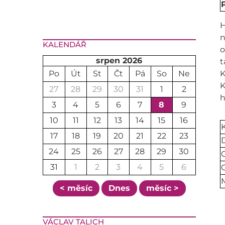
H
n
KALENDÁŘ
o
srpen 2026
t
Po
Út
St
Čt
Pá
So
Ne
K
K
27
28
29
30
31
1
2
h
3
4
5
6
7
8
9
10
11
12
13
14
15
16
17
18
19
20
21
22
23
D
24
25
26
27
28
29
30
C
31
1
2
3
4
5
6
M
< měsíc
Dnes
měsíc >
VÁCLAV TALICH