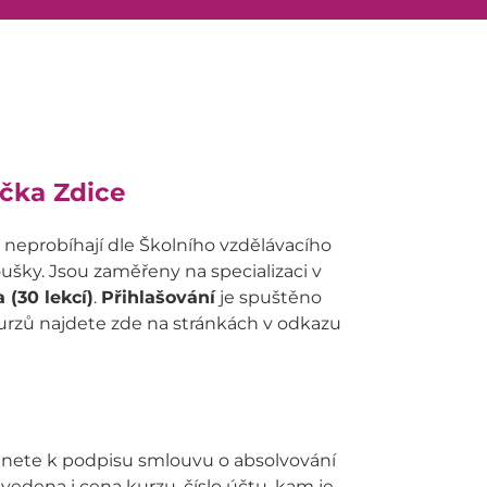
očka Zdice
neprobíhají dle Školního vzdělávacího
ušky. Jsou zaměřeny na specializaci v
 (30 lekcí)
.
Přihlašování
je spuštěno
urzů najdete zde na stránkách v odkazu
stanete k podpisu smlouvu o absolvování
vedena i cena kurzu, číslo účtu, kam je