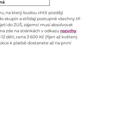
tná
u, na který budou chtít později
o skupin a střídají postupně všechny tři
jetí do ZUŠ, zájemci musí absolvovat
rvna zde na stránkách v odkazu
rozvrhy
.
12 dětí, cena 3 600 Kč (říjen až květen).
rukce k platbě dostanete až na první