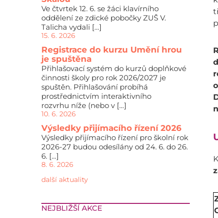
Ve čtvrtek 12. 6. se žáci klavírního
t
oddělení ze zdické pobočky ZUŠ V.
p
Talicha vydali […]
15. 6. 2026
Registrace do kurzu Umění hrou
R
je spuštěna
d
Přihlašovací systém do kurzů doplňkové
r
činnosti školy pro rok 2026/2027 je
o
spuštěn. Přihlašování probíhá
prostřednictvím interaktivního
D
rozvrhu níže (nebo v […]
n
10. 6. 2026
Výsledky přijímacího řízení 2026
U
Výsledky přijímacího řízení pro školní rok
2026-27 budou odesílány od 24. 6. do 26.
6. […]
K
8. 6. 2026
z
další aktuality
NEJBLIŽŠÍ AKCE