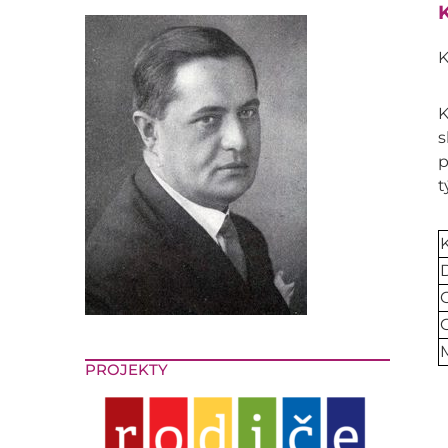
K
K
K
s
p
t
D
C
M
PROJEKTY