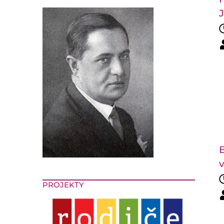
B
v
PROJEKTY