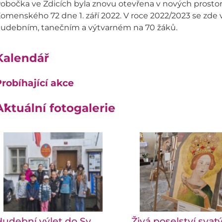
obočka ve Zdicích byla znovu otevřena v nových prostorác
omenského 72 dne 1. září 2022. V roce 2022/2023 se zde
udebním, tanečním a výtvarném na 70 žáků.
Kalendář
robíhající akce
Aktuální fotogalerie
udební výlet do Sv.
Živá poselství svat