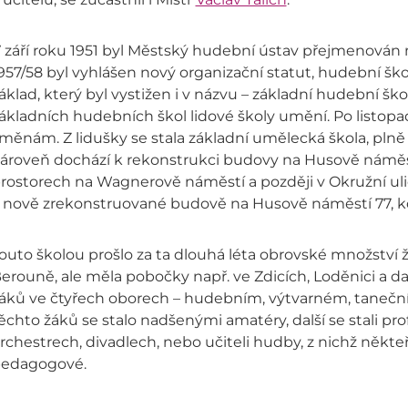
 září roku 1951 byl Městský hudební ústav přejmenován 
957/58 byl vyhlášen nový organizační statut, hudební šk
áklad, který byl vystižen i v názvu – základní hudební ško
ákladních hudebních škol lidové školy umění. Po listop
měnám. Z lidušky se stala základní umělecká škola, plně
ároveň dochází k rekonstrukci budovy na Husově náměstí
rostorech na Wagnerově náměstí a později v Okružní ulici
 nově zrekonstruované budově na Husově náměstí 77, kde
outo školou prošlo za ta dlouhá léta obrovské množství ž
erouně, ale měla pobočky např. ve Zdicích, Loděnici a dal
áků ve čtyřech oborech – hudebním, výtvarném, tanečn
ěchto žáků se stalo nadšenými amatéry, další se stali pro
rchestrech, divadlech, nebo učiteli hudby, z nichž někteří 
edagogové.