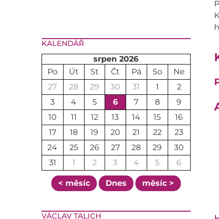
P
K
h
KALENDÁŘ
srpen 2026
Po
Út
St
Čt
Pá
So
Ne
P
27
28
29
30
31
1
2
3
4
5
6
7
8
9
10
11
12
13
14
15
16
17
18
19
20
21
22
23
24
25
26
27
28
29
30
31
1
2
3
4
5
6
< měsíc
Dnes
měsíc >
VÁCLAV TALICH
H