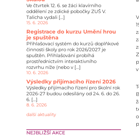
Ve čtvrtek 12. 6. se žáci klavírního
oddělení ze zdické pobočky ZUŠ V.
Talicha vydali […]
V
15. 6. 2026
1
Registrace do kurzu Umění hrou
z
je spuštěna
z
Přihlašovací systém do kurzů doplňkové
z
činnosti školy pro rok 2026/2027 je
Z
spuštěn. Přihlašování probíhá
prostřednictvím interaktivního
p
rozvrhu níže (nebo v […]
v
10. 6. 2026
Výsledky přijímacího řízení 2026
T
Výsledky přijímacího řízení pro školní rok
2026-27 budou odesílány od 24. 6. do 26.
B
6. […]
ž
8. 6. 2026
t
další aktuality
o
p
NEJBLIŽŠÍ AKCE