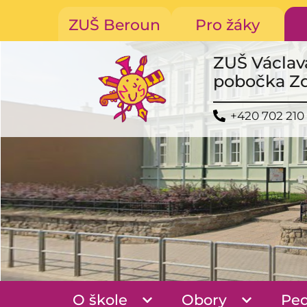
ZUŠ Beroun
Pro žáky
ZUŠ Václav
pobočka Z
+420 702 210
O škole
Obory
Pe