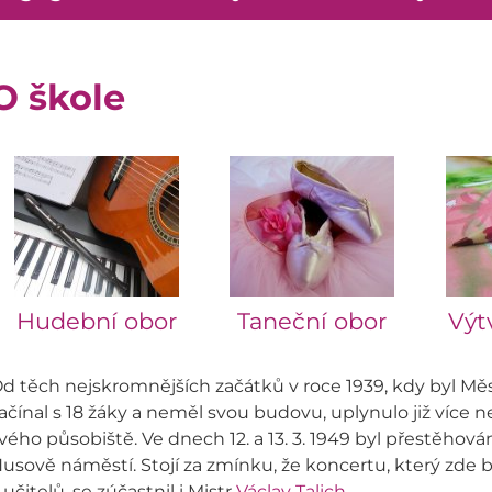
O škole
Hudební obor
Taneční obor
Výt
d těch nejskromnějších začátků v roce 1939, kdy byl Mě
ačínal s 18 žáky a neměl svou budovu, uplynulo již více 
vého působiště. Ve dnech 12. a 13. 3. 1949 byl přestěhov
usově náměstí. Stojí za zmínku, že koncertu, který zde b
 učitelů, se zúčastnil i Mistr
Václav Talich
.