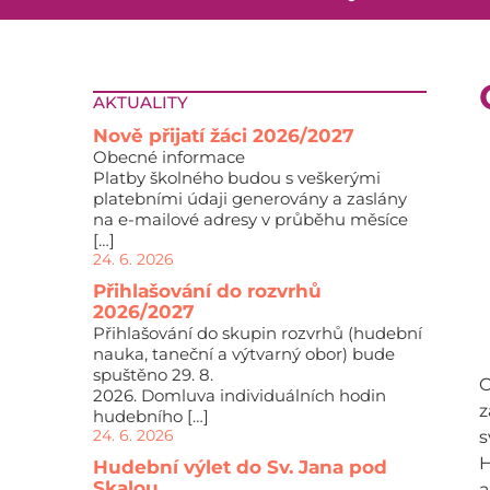
AKTUALITY
Nově přijatí žáci 2026/2027
Obecné informace
Platby školného budou s veškerými
platebními údaji generovány a zaslány
na e-mailové adresy v průběhu měsíce
[…]
24. 6. 2026
Přihlašování do rozvrhů
2026/2027
Přihlašování do skupin rozvrhů (hudební
nauka, taneční a výtvarný obor) bude
spuštěno 29. 8.
O
2026. Domluva individuálních hodin
z
hudebního […]
24. 6. 2026
s
H
Hudební výlet do Sv. Jana pod
Skalou
a