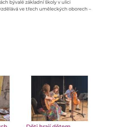
h bývalé základní školy v ulici
 vzdělává ve třech uměleckých oborech –
ých
Děti hrají dětem