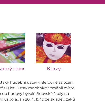
varný obor
Kurzy
stský hudební ústav v Berouně založen,
než 80 let. Ústav mnohokrát změnil místo
án do budovy bývalé židovské školy na
yl uspořádán 20. 4. 1949 ze skladeb žáků