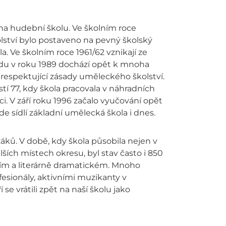
na hudební školu. Ve školním roce
olství bylo postaveno na pevný školský
la. Ve školním roce 1961/62 vznikají ze
adu v roku 1989 dochází opět k mnoha
 respektující zásady uměleckého školství.
 77, kdy škola pracovala v náhradních
. V září roku 1996 začalo vyučování opět
 sídlí základní umělecká škola i dnes.
áků. V době, kdy škola působila nejen v
ších místech okresu, byl stav často i 850
ím a literárně dramatickém. Mnoho
fesionály, aktivními muzikanty v
se vrátili zpět na naší školu jako