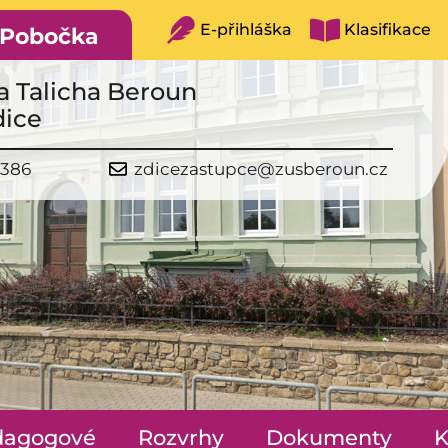
E-přihláška
Klasifikace
Pobočka
a Talicha Beroun
dice
 386
zdicezastupce@zusberoun.cz
dagogové
Rozvrhy
Dokumenty
K