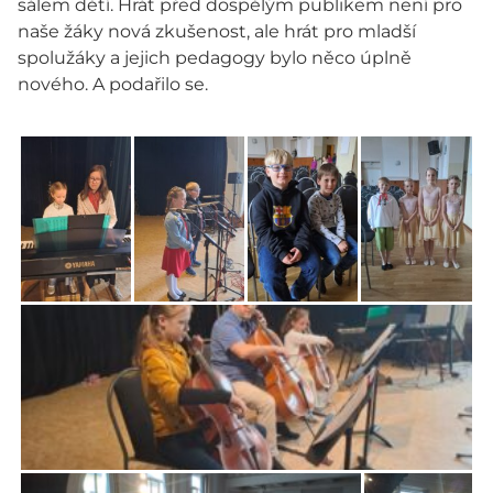
sálem dětí. Hrát před dospělým publikem není pro
naše žáky nová zkušenost, ale hrát pro mladší
spolužáky a jejich pedagogy bylo něco úplně
nového. A podařilo se.