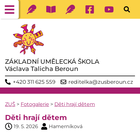
ZÁKLADNÍ UMĚLECKÁ ŠKOLA
Václava Talicha Beroun
+420 311 625 559
reditelka@zusberoun.cz
ZUŠ
>
Fotogalerie
>
Děti hrají dětem
Děti hrají dětem
19. 5. 2026
Hamerníková