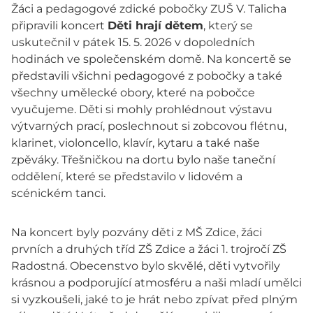
Žáci a pedagogové zdické pobočky ZUŠ V. Talicha
připravili koncert
Děti hrají dětem
, který se
uskutečnil v pátek 15. 5. 2026 v dopoledních
hodinách ve společenském domě. Na koncertě se
představili všichni pedagogové z pobočky a také
všechny umělecké obory, které na pobočce
vyučujeme. Děti si mohly prohlédnout výstavu
výtvarných prací, poslechnout si zobcovou flétnu,
klarinet, violoncello, klavír, kytaru a také naše
zpěváky. Třešničkou na dortu bylo naše taneční
oddělení, které se představilo v lidovém a
scénickém tanci.
Na koncert byly pozvány děti z MŠ Zdice, žáci
prvních a druhých tříd ZŠ Zdice a žáci 1. trojročí ZŠ
Radostná. Obecenstvo bylo skvělé, děti vytvořily
krásnou a podporující atmosféru a naši mladí umělci
si vyzkoušeli, jaké to je hrát nebo zpívat před plným