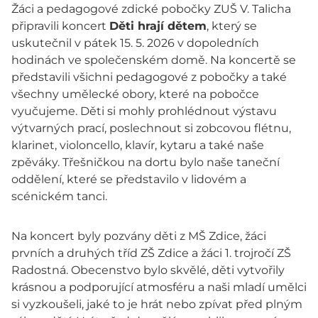
Žáci a pedagogové zdické pobočky ZUŠ V. Talicha
připravili koncert
Děti hrají dětem
, který se
uskutečnil v pátek 15. 5. 2026 v dopoledních
hodinách ve společenském domě. Na koncertě se
představili všichni pedagogové z pobočky a také
všechny umělecké obory, které na pobočce
vyučujeme. Děti si mohly prohlédnout výstavu
výtvarných prací, poslechnout si zobcovou flétnu,
klarinet, violoncello, klavír, kytaru a také naše
zpěváky. Třešničkou na dortu bylo naše taneční
oddělení, které se představilo v lidovém a
scénickém tanci.
Na koncert byly pozvány děti z MŠ Zdice, žáci
prvních a druhých tříd ZŠ Zdice a žáci 1. trojročí ZŠ
Radostná. Obecenstvo bylo skvělé, děti vytvořily
krásnou a podporující atmosféru a naši mladí umělci
si vyzkoušeli, jaké to je hrát nebo zpívat před plným