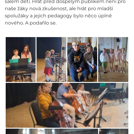
sálem dětí. Hrát před dospělým publikem není pro
naše žáky nová zkušenost, ale hrát pro mladší
spolužáky a jejich pedagogy bylo něco úplně
nového. A podařilo se.