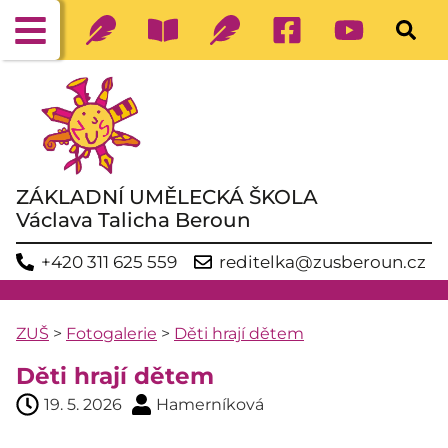
ZÁKLADNÍ UMĚLECKÁ ŠKOLA
Václava Talicha Beroun
+420 311 625 559
reditelka@zusberoun.cz
ZUŠ
>
Fotogalerie
>
Děti hrají dětem
Děti hrají dětem
19. 5. 2026
Hamerníková