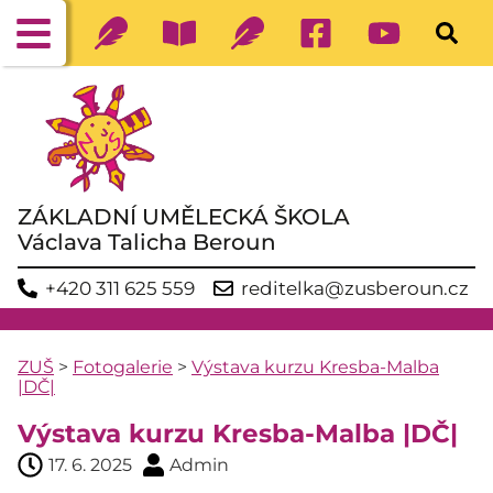
ZÁKLADNÍ UMĚLECKÁ ŠKOLA
Václava Talicha Beroun
+420 311 625 559
reditelka@zusberoun.cz
ZUŠ
>
Fotogalerie
>
Výstava kurzu Kresba-Malba
|DČ|
Výstava kurzu Kresba-Malba |DČ|
17. 6. 2025
Admin