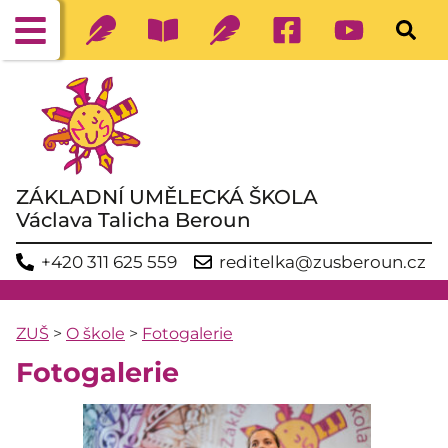
ZÁKLADNÍ UMĚLECKÁ ŠKOLA
Václava Talicha Beroun
+420 311 625 559
reditelka@zusberoun.cz
ZUŠ
>
O škole
>
Fotogalerie
Fotogalerie