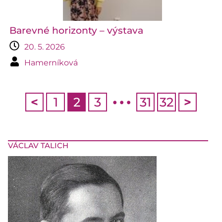
Barevné horizonty – výstava
20. 5. 2026
Hamerníková
…
<
1
2
3
31
32
>
VÁCLAV TALICH