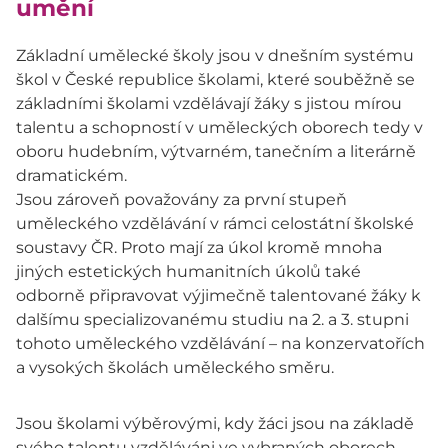
umění
Základní umělecké školy jsou v dnešním systému
škol v České republice školami, které souběžně se
základními školami vzdělávají žáky s jistou mírou
talentu a schopností v uměleckých oborech tedy v
oboru hudebním, výtvarném, tanečním a literárně
dramatickém.
Jsou zároveň považovány za první stupeň
uměleckého vzdělávání v rámci celostátní školské
soustavy ČR. Proto mají za úkol kromě mnoha
jiných estetických humanitních úkolů také
odborně připravovat výjimečně talentované žáky k
dalšímu specializovanému studiu na 2. a 3. stupni
tohoto uměleckého vzdělávání – na konzervatořích
a vysokých školách uměleckého směru.
Jsou školami výběrovými, kdy žáci jsou na základě
svého talentu vzděláváni ve vybraných oborech