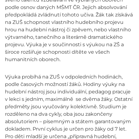
podle osnov daných MŠMT ČR. Jejich absolvování
předpokládá zvládnutí tohoto učiva. Žák tak získává
na ZUŠ schopnost vlastního hudebního projevu
hrou na hudební nástroj či zpěvem, nebo vlastního
výtvarného, tanečního a literárně dramatického
projevu. Výuka je v součinnosti s výukou na ZŠ a
široce rozšiřuje schopnosti dítěte ve všech
humanitních oborech.
Výuka probíhá na ZUŠ v odpoledních hodinách,
podle časových možností žáků. Hodiny výuky na
hudební nástroj jsou individuální, pedagog pracuje
v lekci s jedním, maximálně se dvěma žáky. Ostatní
předměty jsou vyučovány kolektivně. Studium je
rozděleno na dva cykly, oba jsou zakončeny
absolutoriem – písemným a státem garantovaným
dokladem. První cyklus je určen pro žáky od 7 let.
Pro děti mladší je určena „přípravná hudební,