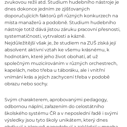
zvukovou režii atd. Studium hudebního nástroje je
dnes dokonce jedním ze zjišťovaných
doporučujících faktorů při různých konkurzech na
místa manažerů a podobně. Studium hudebního
nástroje totiž dává jistou záruku pracovní přesnosti,
systematičnosti, vytrvalosti a kázně.
Nejdůležitější však je, že studiem na ZUŠ získá její
absolvent aktivní vztah ke všemu krásnému, k
hodnotám, které jeho život obohatí, ať už
společným muzicírováním v různých orchestrech,
kapelách, nebo třeba u táboráku, ale i vnitřní
vnímání krás a jejich zachycení třeba v podobě
obrazu nebo sochy.
Svým charakterem, aprobovanými pedagogy,
odbornou náplní, zařazením do celostátního
školského systému ČR a v neposlední řadě i svými
výsledky jsou tyto školy unikátem, který dnes
obdivují a zároveň napodobují a zakládají v mnoha