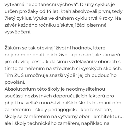
výtvarná nebo taneční výchova“. Druhý cyklus je
určen pro žáky od 14 let, kteří absolvovali první, tedy
7letý cyklus. Výuka ve druhém cyklu trvá 4 roky. Na
závěr každého ročníku získávají žáci písemná
vysvědčení.
Žákům se tak otevírají životní hodnoty, které
nejenom obohatí jejich život a poznání, ale zároveň
jim otevírají cestu k dalšímu vzdělávání v oborech s
tímto zaměřením na středních či vysokých školách.
Tím ZUŠ umožňuje snazší výběr jejich budoucího
povolání.
Absolutorium této školy je neodmyslitelnou
součástí nezbytných doporučujících faktorů pro
přijetí na velké množství dalších škol s humanitním
zaměřením – školy pedagogické, konzervatoře,
školy se zaměřením na výtvarný obor, i architekturu,
ale i školy technického zaměření, například na