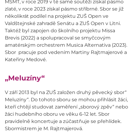
MŠMT, v roce 2019 v té samé soutěži získal pásmo
zlaté, v roce 2023 získal pásmo stříbrné. Sbor se již
několikrát podílel na projektu ZUŠ Open ve
Valdštejnské zahradě Senátu a ZUŠ Open v Litni.
Taktéž byl zapojen do školního projektu Missa
Brevis (2022) a spolupracoval se smyčcovým
amatérským orchestrem Musica Alternativa (2023).
Sbor pracuje pod vedením Martiny Rajtmajerové a
Kateřiny Medové.
„Meluzíny“
V září 2013 byl na ZUŠ založen druhý pěvecký sbor“
Meluzíny“. Do tohoto sboru se mohou přihlásit žáci,
kteří chtějí studovat zaměření „sborový zpěv“ nebo
žáci hudebního oboru ve věku 6-12 let. Sbor
pravidelně koncertuje a zúčastňuje se přehlídek.
Sbormistrem je M. Rajtmajerová.