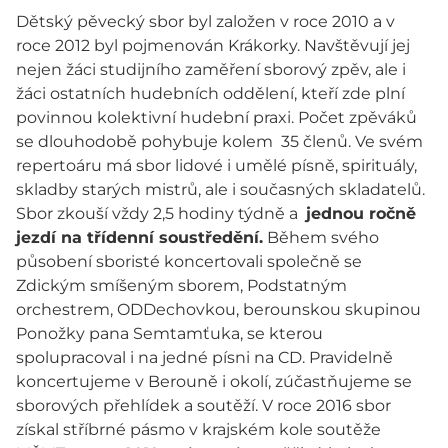
Dětský pěvecký sbor byl založen v roce 2010 a v
roce 2012 byl pojmenován Krákorky. Navštěvují jej
nejen žáci studijního zaměření sborový zpěv, ale i
žáci ostatních hudebních oddělení, kteří zde plní
povinnou kolektivní hudební praxi. Počet zpěváků
se dlouhodobě pohybuje kolem 35 členů. Ve svém
repertoáru má sbor lidové i umělé písně, spirituály,
skladby starých mistrů, ale i současných skladatelů.
Sbor zkouší vždy 2,5 hodiny týdně a
jednou ročně
jezdí na třídenní soustředění.
Během svého
působení sboristé koncertovali společně se
Zdickým smíšeným sborem, Podstatným
orchestrem, ODDechovkou, berounskou skupinou
Ponožky pana Semtamťuka, se kterou
spolupracoval i na jedné písni na CD. Pravidelně
koncertujeme v Berouně i okolí, zúčastňujeme se
sborových přehlídek a soutěží. V roce 2016 sbor
získal stříbrné pásmo v krajském kole soutěže