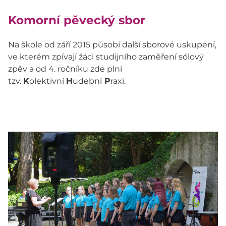
Komorní pěvecký sbor
Na škole od září 2015 působí další sborové uskupení,
ve kterém zpívají žáci studijního zaměření sólový
zpěv a od 4. ročníku zde plní
tzv.
K
olektivní
H
udební
P
raxi.