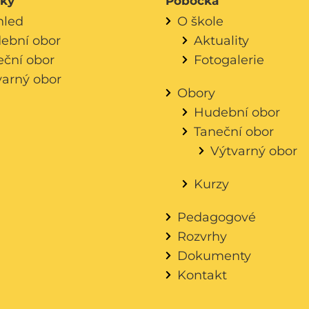
áky
Pobočka
hled
O škole
ební obor
Aktuality
eční obor
Fotogalerie
varný obor
Obory
Hudební obor
Taneční obor
Výtvarný obor
Kurzy
Pedagogové
Rozvrhy
Dokumenty
Kontakt