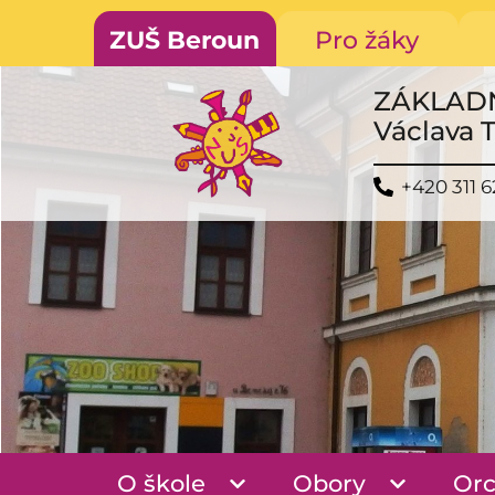
ZUŠ Beroun
Pro žáky
ZÁKLAD
Václava 
+420 311 6
O škole
Obory
Orc