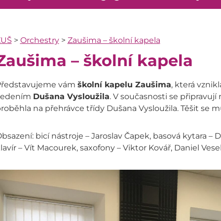
ZUŠ
>
Orchestry
>
Zaušima – školní kapela
Zaušima – školní kapela
Představujeme vám
školní kapelu Zaušima
, která vznik
vedením
Dušana Vysloužila
. V současnosti se připravují
roběhla na přehrávce třídy Dušana Vysloužila. Těšit se 
bsazení: bicí nástroje – Jaroslav Čapek, basová kytara –
lavír – Vít Macourek, saxofony – Viktor Kovář, Daniel Vese