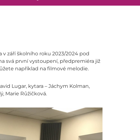
la v září školního roku 2023/2024 pod
 na svá první vystoupení, předpremiéra již
můžete například na filmové melodie.
 David Lugar, kytara – Jáchym Kolman,
lý, Marie Růžičková.