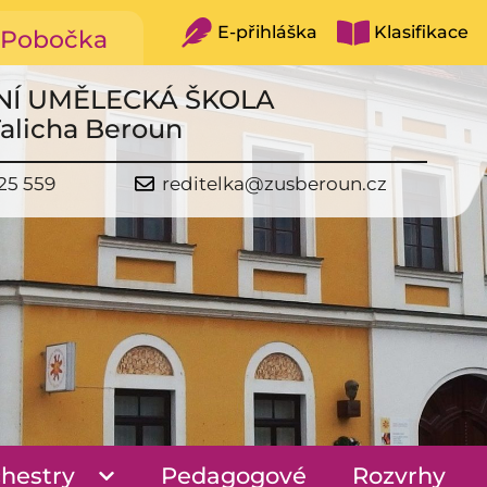
E-přihláška
Klasifikace
Pobočka
NÍ UMĚLECKÁ ŠKOLA
Talicha Beroun
25 559
reditelka@zusberoun.cz
hestry
Pedagogové
Rozvrhy