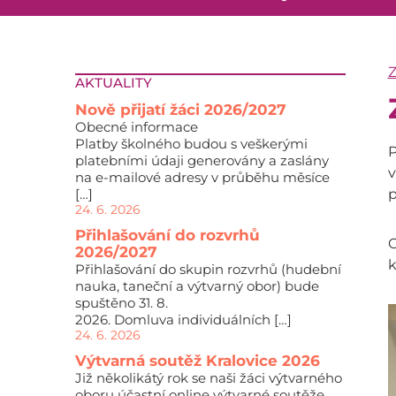
AKTUALITY
Nově přijatí žáci 2026/2027
Obecné informace
Platby školného budou s veškerými
platebními údaji generovány a zaslány
na e-mailové adresy v průběhu měsíce
[…]
p
24. 6. 2026
Přihlašování do rozvrhů
O
2026/2027
k
Přihlašování do skupin rozvrhů (hudební
nauka, taneční a výtvarný obor) bude
spuštěno 31. 8.
2026. Domluva individuálních […]
24. 6. 2026
Výtvarná soutěž Kralovice 2026
Již několikátý rok se naši žáci výtvarného
oboru účastní online výtvarné soutěže,