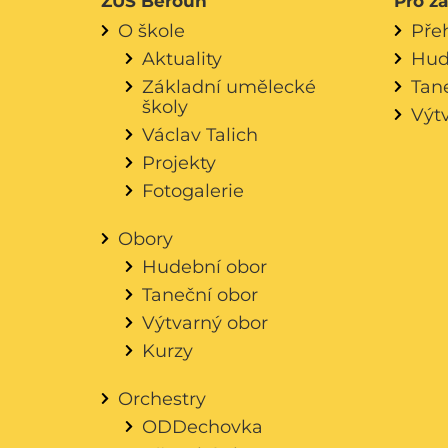
ZUŠ Beroun
Pro ž
O škole
Pře
Aktuality
Hud
Základní umělecké
Tan
školy
Výt
Václav Talich
Projekty
Fotogalerie
Obory
Hudební obor
Taneční obor
Výtvarný obor
Kurzy
Orchestry
ODDechovka