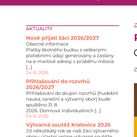
AKTUALITY
Nově přijatí žáci 2026/2027
Obecné informace
Platby školného budou s veškerými
platebními údaji generovány a zaslány
na e-mailové adresy v průběhu měsíce
[…]
Z
24. 6. 2026
Přihlašování do rozvrhů
2026/2027
Přihlašování do skupin rozvrhů (hudební
nauka, taneční a výtvarný obor) bude
spuštěno 31. 8.
2026. Domluva individuálních […]
24. 6. 2026
Výtvarná soutěž Kralovice 2026
Již několikátý rok se naši žáci výtvarného
oboru účastní online výtvarné soutěže,