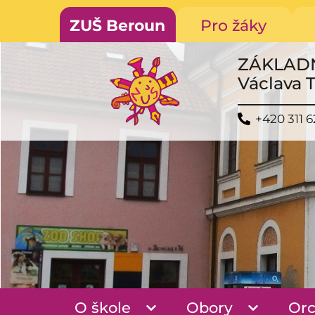
ZUŠ Beroun
Pro žáky
ZÁKLAD
Václava 
+420 311 6
O škole
Obory
Orc