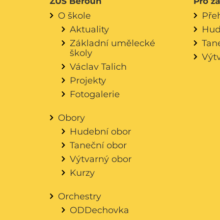
ZUŠ Beroun
Pro ž
O škole
Pře
Aktuality
Hud
Základní umělecké
Tan
školy
Výt
Václav Talich
Projekty
Fotogalerie
Obory
Hudební obor
Taneční obor
Výtvarný obor
Kurzy
Orchestry
ODDechovka