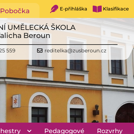
E-přihláška
Klasifikace
Pobočka
NÍ UMĚLECKÁ ŠKOLA
Talicha Beroun
25 559
reditelka@zusberoun.cz
hestry
Pedagogové
Rozvrhy