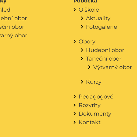
áky
Pobočka
hled
O škole
ební obor
Aktuality
eční obor
Fotogalerie
varný obor
Obory
Hudební obor
Taneční obor
Výtvarný obor
Kurzy
Pedagogové
Rozvrhy
Dokumenty
Kontakt