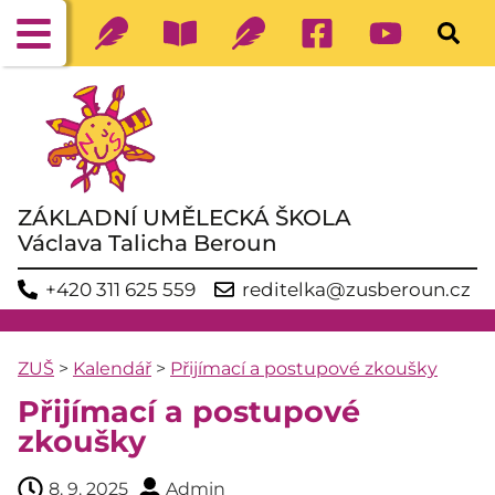
ZÁKLADNÍ UMĚLECKÁ ŠKOLA
Václava Talicha Beroun
+420 311 625 559
reditelka@zusberoun.cz
ZUŠ
>
Kalendář
>
Přijímací a postupové zkoušky
Přijímací a postupové
zkoušky
8. 9. 2025
Admin