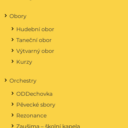
Obory
Hudební obor
Taneční obor
Výtvarný obor
Kurzy
Orchestry
ODDechovka
Pěvecké sbory
Rezonance
Zaušima – školní kapela