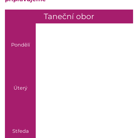
Taneční obor
Pondělí
Úterý
Středa