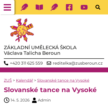
ZÁKLADNÍ UMĚLECKÁ ŠKOLA
Václava Talicha Beroun
+420 311 625 559
reditelka@zusberoun.cz
ZUŠ
>
Kalendář
>
Slovanské tance na Vysoké
Slovanské tance na Vysoké
14. 5. 2026
Admin