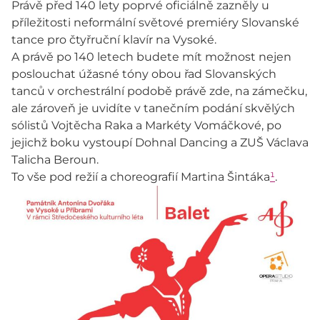
Právě před 140 lety poprvé oficiálně zazněly u
příležitosti neformální světové premiéry Slovanské
tance pro čtyřruční klavír na Vysoké.
A právě po 140 letech budete mít možnost nejen
poslouchat úžasné tóny obou řad Slovanských
tanců v orchestrální podobě právě zde, na zámečku,
ale zároveň je uvidíte v tanečním podání skvělých
sólistů Vojtěcha Raka a Markéty Vomáčkové, po
jejichž boku vystoupí Dohnal Dancing a ZUŠ Václava
Talicha Beroun.
To vše pod režií a choreografií Martina Šintáka
¹
.