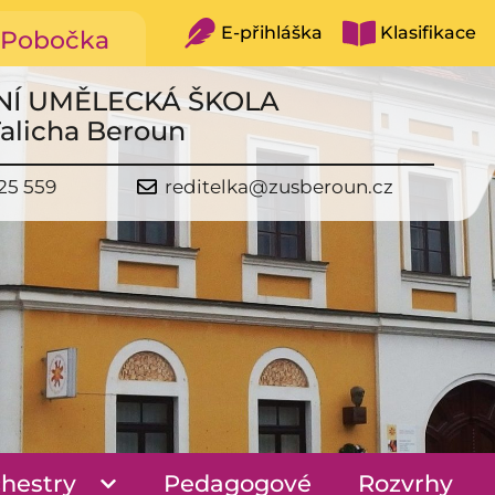
E-přihláška
Klasifikace
Pobočka
NÍ UMĚLECKÁ ŠKOLA
Talicha Beroun
25 559
reditelka@zusberoun.cz
hestry
Pedagogové
Rozvrhy