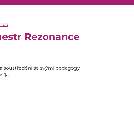
ance
hestr Rezonance
ová soustředění se svými pedagogy.
lík.