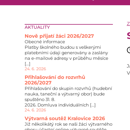
Z
AKTUALITY
Nově přijatí žáci 2026/2027
Obecné informace
Platby školného budou s veškerými
platebními údaji generovány a zaslány
na e-mailové adresy v průběhu měsíce
[…]
J
24. 6. 2026
V
Přihlašování do rozvrhů
2026/2027
Přihlašování do skupin rozvrhů (hudební
nauka, taneční a výtvarný obor) bude
spuštěno 31. 8.
2026. Domluva individuálních […]
24. 6. 2026
Výtvarná soutěž Kralovice 2026
Již několikátý rok se naši žáci výtvarného
oboru účastní online výtvarné soutěže,