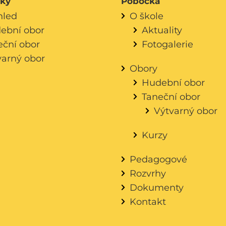
áky
Pobočka
hled
O škole
ební obor
Aktuality
eční obor
Fotogalerie
varný obor
Obory
Hudební obor
Taneční obor
Výtvarný obor
Kurzy
Pedagogové
Rozvrhy
Dokumenty
Kontakt