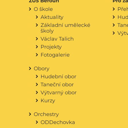
ZUŠ Beroun
Pro ž
O škole
Pře
Aktuality
Hud
Základní umělecké
Tan
školy
Výt
Václav Talich
Projekty
Fotogalerie
Obory
Hudební obor
Taneční obor
Výtvarný obor
Kurzy
Orchestry
ODDechovka