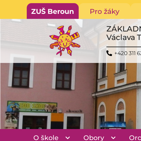
ZUŠ Beroun
Pro žáky
ZÁKLAD
Václava 
+420 311 6
O škole
Obory
Orc