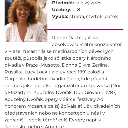
Předmět:
sólový zpěv
Učebny:
č. 8
Výuka:
středa, čtvrtek, pátek
Renée Nachtigallová
absolvovala Státní konzervatoř
v Praze, zúčastnila se mezinárodních pěveckých
soutěží, působila jako sólistka opery Národního
divadla v Praze (Musetta, Donna Elvíra, Zerlina,
Rusalka, Lucy Lockit a d.), v roce 1991 založila
Originální hudební divadlo Praha, kde působí
dodnes jako autorka, organizátorka i zpěvačka (Noc
s Mozartem, Kouzelný Dvořák, Don Giovanni 1787,
Kouzelný Dvořák, opery v Šárce, festivaly Ad
honorem Mozart a další) Zpívala ať už v divadelních
představeních nebo na koncertech u nás i v
zahraničí – vedle téměř celé Evropy např. v
Japonsku nebo v Americe.