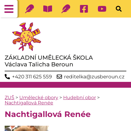
ZÁKLADNÍ UMĚLECKÁ ŠKOLA
Václava Talicha Beroun
+420 311 625 559
reditelka@zusberoun.cz
ZUŠ
>
Umělecké obory
>
Hudební obor
>
Nachtigallová Renée
Nachtigallová Renée