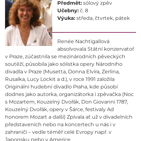
Předmět:
sólový zpěv
Učebny:
č. 8
Výuka:
středa, čtvrtek, pátek
Renée Nachtigallová
absolvovala Státní konzervatoř
v Praze, zúčastnila se mezinárodních pěveckých
soutěží, působila jako sólistka opery Národního
divadla v Praze (Musetta, Donna Elvíra, Zerlina,
Rusalka, Lucy Lockit a d.), v roce 1991 založila
Originální hudební divadlo Praha, kde působí
dodnes jako autorka, organizátorka i zpěvačka (Noc
s Mozartem, Kouzelný Dvořák, Don Giovanni 1787,
Kouzelný Dvořák, opery v Šárce, festivaly Ad
honorem Mozart a další) Zpívala ať už v divadelních
představeních nebo na koncertech u nás i v
zahraničí – vedle téměř celé Evropy např. v
Japonsku nebo v Americe.