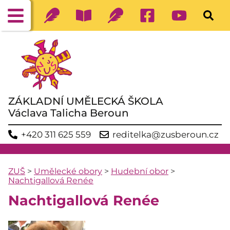
ZÁKLADNÍ UMĚLECKÁ ŠKOLA
Václava Talicha Beroun
+420 311 625 559
reditelka@zusberoun.cz
ZUŠ
>
Umělecké obory
>
Hudební obor
>
Nachtigallová Renée
Nachtigallová Renée