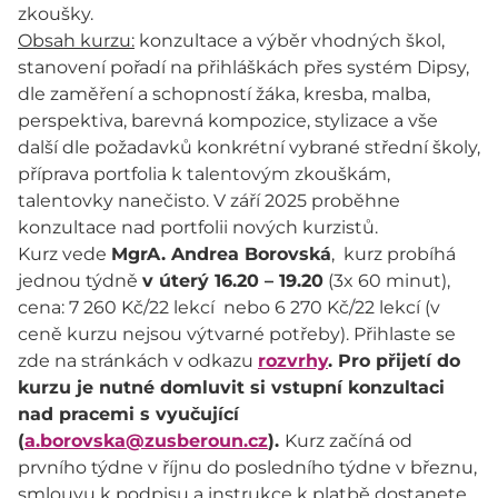
zkoušky.
Obsah kurzu:
konzultace a výběr vhodných škol,
stanovení pořadí na přihláškách přes systém Dipsy,
dle zaměření a schopností žáka, kresba, malba,
perspektiva, barevná kompozice, stylizace a vše
další dle požadavků konkrétní vybrané střední školy,
příprava portfolia k talentovým zkouškám,
talentovky nanečisto. V září 2025 proběhne
konzultace nad portfolii nových kurzistů.
Kurz vede
MgrA. Andrea Borovská
, kurz probíhá
jednou týdně
v úterý 16.20 – 19.20
(3x 60 minut),
cena: 7 260 Kč/22 lekcí nebo 6 270 Kč/22 lekcí (v
ceně kurzu nejsou výtvarné potřeby). Přihlaste se
zde na stránkách v odkazu
rozvrhy
. Pro přijetí do
kurzu je nutné domluvit si vstupní konzultaci
nad pracemi s vyučující
(
a.borovska@zusberoun.cz
).
Kurz začíná od
prvního týdne v říjnu do posledního týdne v březnu,
smlouvu k podpisu a instrukce k platbě dostanete