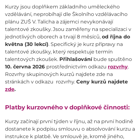
Kurzy jsou doplňkem základního uměleckého
vzdělávání, neprobíhají dle Školního vzdělávacího
plánu ZUŠ V. Talicha a zájemci nevykonávají
talentové zkoušky. Jsou zaměřeny na specializaci v
jednotlivých oborech a trvají 8 měsíců,
od října do
května (30 lekcí)
. Specifický je kurz přípravy na
talentové zkoušky, který respektuje termín
talentových zkoušek.
Přihlašování
bude spuštěno
10. června 2026
prostřednictvím odkazu
rozvrhy
.
Rozvrhy skupinových kurzů najdete zde na
stránkách v odkazu rozvrhy.
Ceny kurzů najdete
zde
.
Platby kurzovného v doplňkové činnosti:
Kurzy začínají první týden v říjnu, až na první hodině
dostanete k podpisu smlouvu o absolvování kurzu a
instrukce k platbě. Ve smlouvě je, kromě jiného,