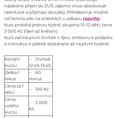
následné přijetí do ZUŠ, zájemci musí absolvovat
talentové a přijímací zkoušky. Přihlášení je možné
od června zde na stránkách v odkazu
rozvrhy
.
Kurz probíhá jednou týdně, skupina 10-12 dětí, cena
3 000 Kč (říjen až květen).
Kurz začíná první čtvrtek v říjnu, smlouvu k podpisu
a instrukce k platbě dostanete až na první hodině.
Konání
– čtvrtek
kurzu
12.45-13.45
Délka 1
– 60
lekce
minut
Cena za 1
– 100 Kč
lekci
Cena
– 3 000
celého
Kč
kurzu