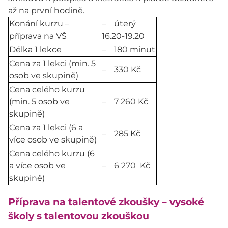
až na první hodině.
Konání kurzu –
– úterý
příprava na VŠ
16.20-19.20
Délka 1 lekce
– 180 minut
Cena za 1 lekci (min. 5
– 330 Kč
osob ve skupině)
Cena celého kurzu
(min. 5 osob ve
– 7 260 Kč
skupině)
Cena za 1 lekci (6 a
– 285 Kč
více osob ve skupině)
Cena celého kurzu (6
a více osob ve
– 6 270 Kč
skupině)
Příprava na talentové zkoušky – vysoké
školy s talentovou zkouškou