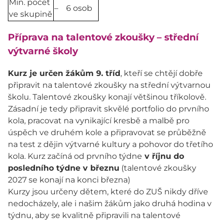
Min. počet
– 6 osob
ve skupině
Příprava na talentové zkoušky – střední
výtvarné školy
Kurz je určen žákům 9. tříd
, kteří se chtějí dobře
připravit na talentové zkoušky na střední výtvarnou
školu. Talentové zkoušky konají většinou tříkolově.
Zásadní je tedy připravit skvělé portfolio do prvního
kola, pracovat na vynikající kresbě a malbě pro
úspěch ve druhém kole a připravovat se průběžně
na test z dějin výtvarné kultury a pohovor do třetího
kola. Kurz začíná od prvního týdne
v říjnu do
posledního týdne v březnu
(talentové zkoušky
2027 se konají na konci března)
Kurzy jsou určeny dětem, které do ZUŠ nikdy dříve
nedocházely, ale i našim žákům jako druhá hodina v
týdnu, aby se kvalitně připravili na talentové