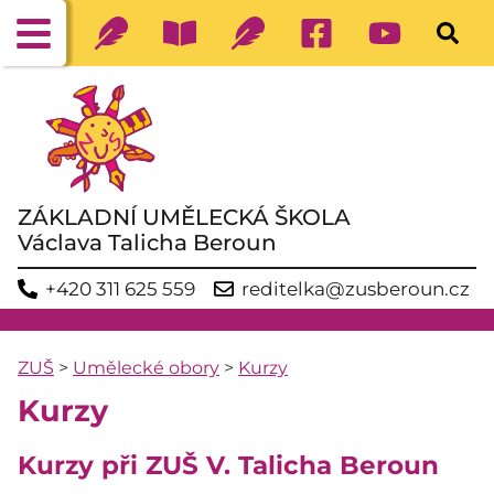
ZÁKLADNÍ UMĚLECKÁ ŠKOLA
Václava Talicha Beroun
+420 311 625 559
reditelka@zusberoun.cz
ZUŠ
>
Umělecké obory
>
Kurzy
Kurzy
Kurzy při ZUŠ V. Talicha Beroun