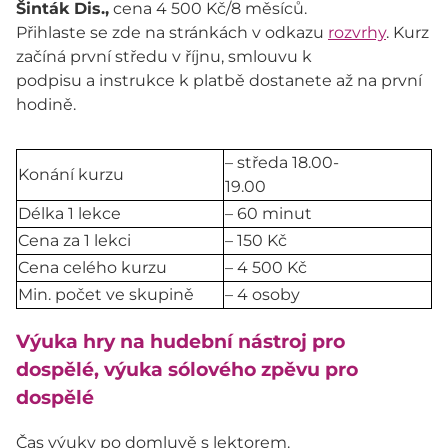
Šinták Dis.,
cena 4 500 Kč/8 měsíců.
Přihlaste se zde na stránkách v odkazu
rozvrhy
. Kurz
začíná první středu v říjnu, smlouvu k
podpisu a instrukce k platbě dostanete až na první
hodině.
– středa 18.00-
Konání kurzu
19.00
Délka 1 lekce
– 60 minut
Cena za 1 lekci
– 150 Kč
Cena celého kurzu
– 4 500 Kč
Min. počet ve skupině
– 4 osoby
Výuka hry na hudební nástroj pro
dospělé, výuka sólového zpěvu pro
dospělé
Čas výuky po domluvě s lektorem.