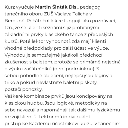
Kurz vyučuje
Martin Šinták Dis.
, pedagog
tanečního oboru ZUŠ Václava Talicha v
Berouně. Počáteční lekce fungují jako poznávací,
tzn., že se klienti seznámí s již probranými
základními prvky klasického tance z předešlých
kurzů. Poté lektor vyhodnotí, zda mají klienti
vhodné předpoklady pro další účast ve výuce.
Výhodou je samozřejmě jakákoli předchozí
zkušenost s baletem, protože se primárně nejedná
o výuku začátečníků (není podmínkou). S
sebou pohodlné oblečení, nejlepší jsou legíny a
triko a pokud nevlastníte baletní piškoty,
postačí ponožky.
Veškeré kombinace prvků jsou koncipovány na
klasickou hudbu. Jsou logické, metodicky na
sebe navazují a napomáhají tak dalšímu fyzickému
rozvoji klientů. Lektor má individuální
přístup ke každému účastníkovi kurzu, v tanečním