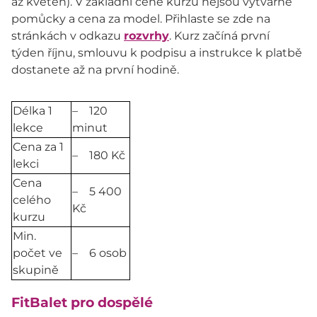
až květen). V základní ceně kurzu nejsou výtvarné
pomůcky a cena za model. Přihlaste se zde na
stránkách v odkazu
rozvrhy
. Kurz začíná první
týden říjnu, smlouvu k podpisu a instrukce k platbě
dostanete až na první hodině.
Délka 1
– 120
lekce
minut
Cena za 1
– 180 Kč
lekci
Cena
– 5 400
celého
Kč
kurzu
Min.
počet ve
– 6 osob
skupině
FitBalet pro dospělé