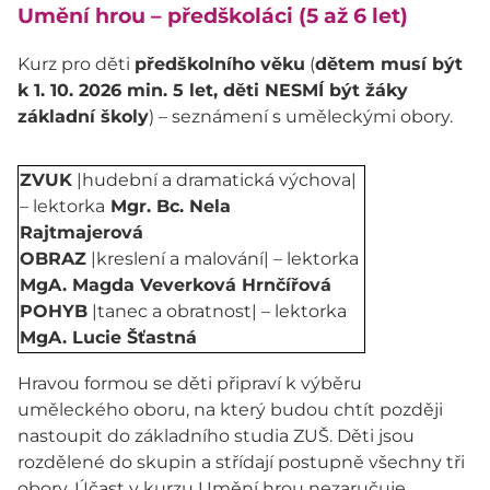
Umění hrou – předškoláci (5 až 6 let)
Kurz pro děti
předškolního věku
(
dětem musí být
k 1. 10. 2026 min. 5 let, děti NESMÍ být žáky
základní školy
) – seznámení s uměleckými obory.
ZVUK
|hudební a dramatická výchova|
– lektorka
Mgr. Bc. Nela
Rajtmajerová
OBRAZ
|kreslení a malování| – lektorka
MgA. Magda Veverková Hrnčířová
POHYB
|tanec a obratnost| – lektorka
MgA. Lucie Šťastná
Hravou formou se děti připraví k výběru
uměleckého oboru, na který budou chtít později
nastoupit do základního studia ZUŠ. Děti jsou
rozdělené do skupin a střídají postupně všechny tři
obory. Účast v kurzu Umění hrou nezaručuje