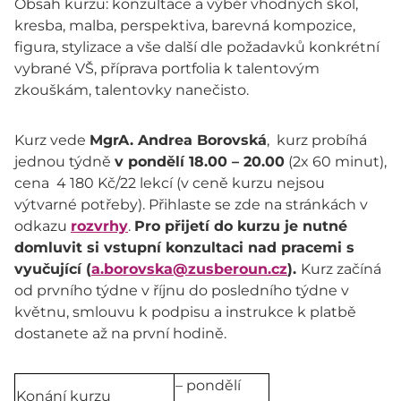
Obsah kurzu: konzultace a výběr vhodných škol,
kresba, malba, perspektiva, barevná kompozice,
figura, stylizace a vše další dle požadavků konkrétní
vybrané VŠ, příprava portfolia k talentovým
zkouškám, talentovky nanečisto.
Kurz vede
MgrA. Andrea Borovská
, kurz probíhá
jednou týdně
v pondělí 18.00 – 20.00
(2x 60 minut),
cena 4 180 Kč/22 lekcí (v ceně kurzu nejsou
výtvarné potřeby). Přihlaste se zde na stránkách v
odkazu
rozvrhy
.
Pro přijetí do kurzu je nutné
domluvit si vstupní konzultaci nad pracemi s
vyučující (
a.borovska@zusberoun.cz
).
Kurz začíná
od prvního týdne v říjnu do posledního týdne v
květnu, smlouvu k podpisu a instrukce k platbě
dostanete až na první hodině.
– pondělí
Konání kurzu