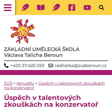
ZÁKLADNÍ UMĚLECKÁ ŠKOLA
Václava Talicha Beroun
+420 311 625 559
reditelka@zusberoun.cz
ZUŠ
>
Aktuality
>
Úspěch v talentových zkouškách
na konzervatoř
Úspěch v talentových
zkouškách na konzervatoř