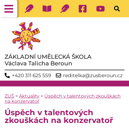
ZÁKLADNÍ UMĚLECKÁ ŠKOLA
Václava Talicha Beroun
+420 311 625 559
reditelka@zusberoun.cz
ZUŠ
>
Aktuality
>
Úspěch v talentových zkouškách
na konzervatoř
Úspěch v talentových
zkouškách na konzervatoř