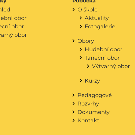
áky
Pobočka
hled
O škole
ební obor
Aktuality
eční obor
Fotogalerie
varný obor
Obory
Hudební obor
Taneční obor
Výtvarný obor
Kurzy
Pedagogové
Rozvrhy
Dokumenty
Kontakt