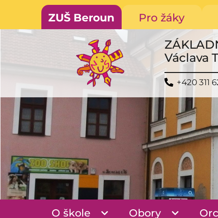
ZUŠ Beroun
Pro žáky
ZÁKLAD
Václava 
+420 311 6
O škole
Obory
Orc