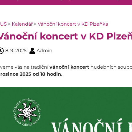
ZUŠ
>
Kalendář
>
Vánoční koncert v KD Plzeňka
Vánoční koncert v KD Plze
8. 9. 2025
Admin
veme vás na tradiční
vánoční koncert
hudebních soubor
rosince 2025 od 18 hodin
.