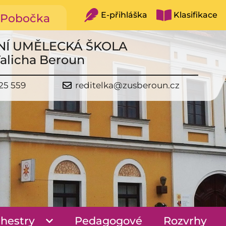
E-přihláška
Klasifikace
Pobočka
NÍ UMĚLECKÁ ŠKOLA
Talicha Beroun
25 559
reditelka@zusberoun.cz
hestry
Pedagogové
Rozvrhy