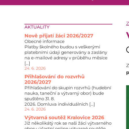
AKTUALITY
Nově přijatí žáci 2026/2027
Obecné informace
Platby školného budou s veškerými
platebními údaji generovány a zaslány
na e-mailové adresy v průběhu měsíce
[…]
Z
24. 6. 2026
p
Přihlašování do rozvrhů
2026/2027
Přihlašování do skupin rozvrhů (hudební
nauka, taneční a výtvarný obor) bude
spuštěno 31. 8.
2026. Domluva individuálních […]
24. 6. 2026
Výtvarná soutěž Kralovice 2026
Již několikátý rok se naši žáci výtvarného
oboru účastní online výtvarné soutěže,