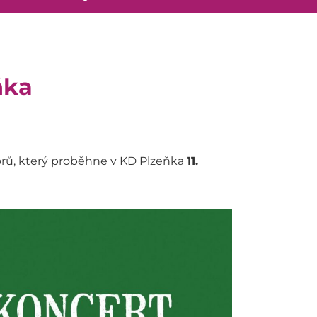
ňka
ů, který proběhne v KD Plzeňka
11.