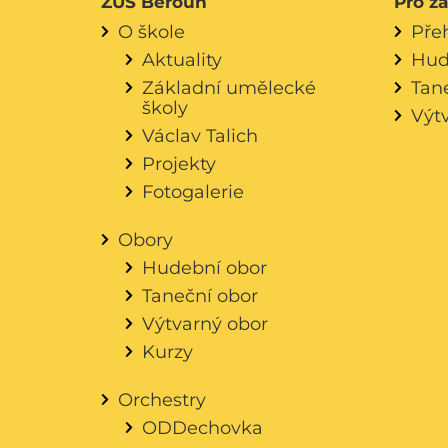
ZUŠ Beroun
Pro ž
O škole
Pře
Aktuality
Hud
Základní umělecké
Tan
školy
Výt
Václav Talich
Projekty
Fotogalerie
Obory
Hudební obor
Taneční obor
Výtvarný obor
Kurzy
Orchestry
ODDechovka