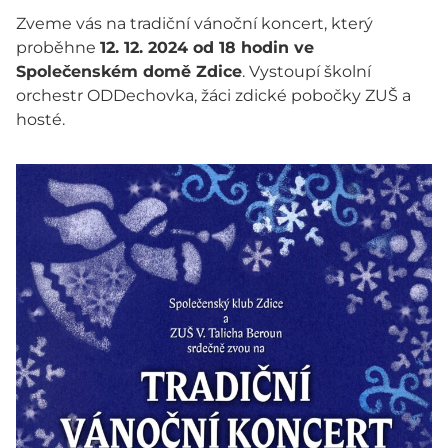
Zveme vás na tradiční vánoční koncert, který
proběhne
12. 12. 2024 od 18 hodin ve
Společenském domě Zdice
. Vystoupí školní
orchestr ODDechovka, žáci zdické pobočky ZUŠ a
hosté.