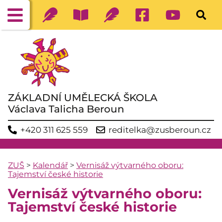
ZÁKLADNÍ UMĚLECKÁ ŠKOLA
Václava Talicha Beroun
+420 311 625 559
reditelka@zusberoun.cz
ZUŠ
>
Kalendář
>
Vernisáž výtvarného oboru:
Tajemství české historie
Vernisáž výtvarného oboru:
Tajemství české historie