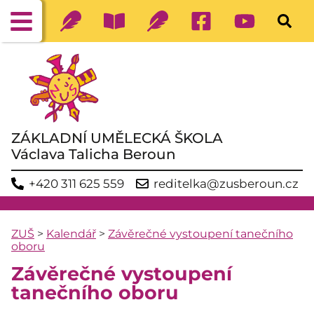
ZÁKLADNÍ UMĚLECKÁ ŠKOLA
Václava Talicha Beroun
+420 311 625 559
reditelka@zusberoun.cz
ZUŠ
>
Kalendář
>
Závěrečné vystoupení tanečního
oboru
Závěrečné vystoupení
tanečního oboru