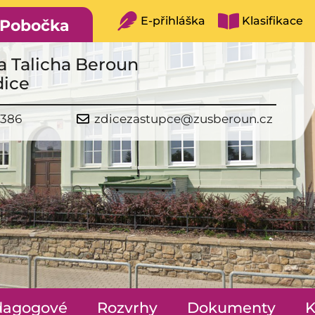
E-přihláška
Klasifikace
Pobočka
a Talicha Beroun
dice
 386
zdicezastupce@zusberoun.cz
dagogové
Rozvrhy
Dokumenty
K