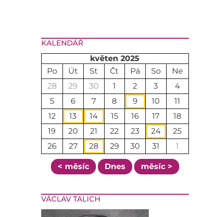
KALENDÁŘ
květen 2025
Po
Út
St
Čt
Pá
So
Ne
28
29
30
1
2
3
4
5
6
7
8
9
10
11
12
13
14
15
16
17
18
19
20
21
22
23
24
25
26
27
28
29
30
31
1
< měsíc
Dnes
měsíc >
VÁCLAV TALICH