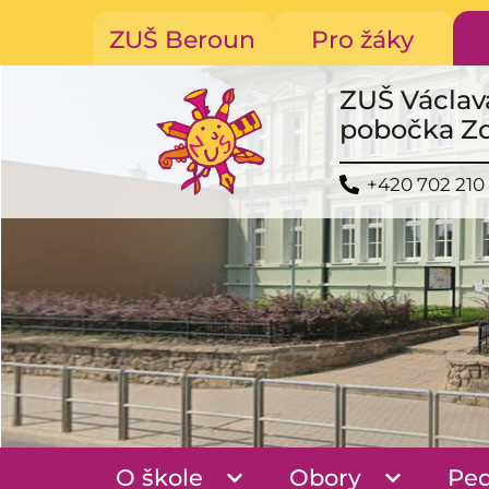
ZUŠ Beroun
Pro žáky
ZUŠ Václav
pobočka Z
+420 702 210
O škole
Obory
Pe