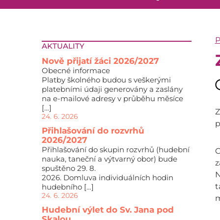
P
AKTUALITY
Nově přijatí žáci 2026/2027
Obecné informace
Platby školného budou s veškerými
platebními údaji generovány a zaslány
na e-mailové adresy v průběhu měsíce
[…]
Z
24. 6. 2026
p
Přihlašování do rozvrhů
2026/2027
Přihlašování do skupin rozvrhů (hudební
C
nauka, taneční a výtvarný obor) bude
z
spuštěno 29. 8.
N
2026. Domluva individuálních hodin
t
hudebního […]
24. 6. 2026
m
Hudební výlet do Sv. Jana pod
Skalou