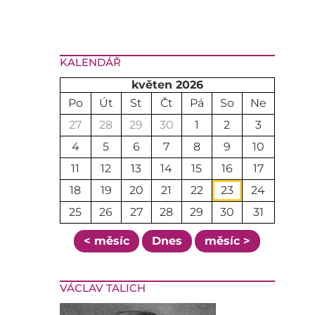
KALENDÁŘ
květen 2026
Po
Út
St
Čt
Pá
So
Ne
27
28
29
30
1
2
3
4
5
6
7
8
9
10
11
12
13
14
15
16
17
18
19
20
21
22
23
24
25
26
27
28
29
30
31
< měsíc
Dnes
měsíc >
VÁCLAV TALICH