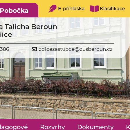
E-přihláška
Klasifikace
Pobočka
a Talicha Beroun
dice
 386
zdicezastupce@zusberoun.cz
dagogové
Rozvrhy
Dokumenty
K