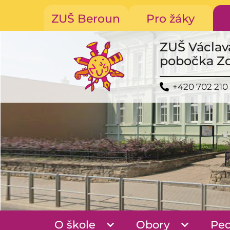
ZUŠ Beroun
Pro žáky
ZUŠ Václav
pobočka Z
+420 702 210
O škole
Obory
Pe