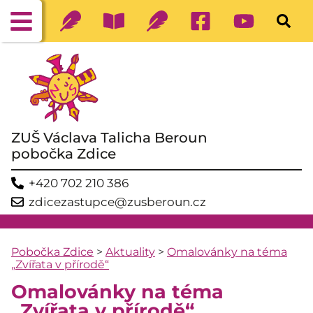
ZUŠ Václava Talicha Beroun
pobočka Zdice
+420 702 210 386
zdicezastupce@zusberoun.cz
Pobočka Zdice
>
Aktuality
>
Omalovánky na téma
„Zvířata v přírodě“
Omalovánky na téma
„Zvířata v přírodě“