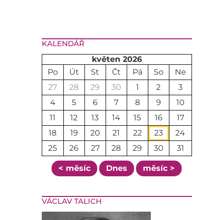
KALENDÁŘ
květen 2026
Po
Út
St
Čt
Pá
So
Ne
27
28
29
30
1
2
3
4
5
6
7
8
9
10
11
12
13
14
15
16
17
18
19
20
21
22
23
24
25
26
27
28
29
30
31
< měsíc
Dnes
měsíc >
VÁCLAV TALICH