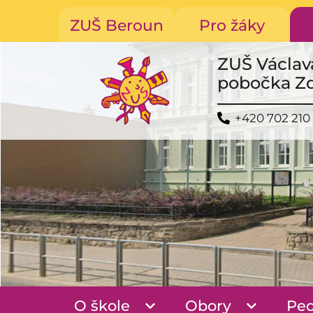
ZUŠ Beroun
Pro žáky
ZUŠ Václav
pobočka Z
+420 702 210
O škole
Obory
Pe