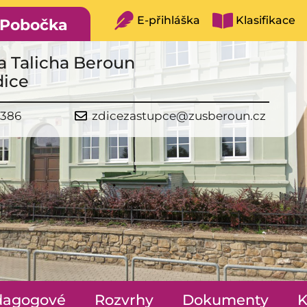
E-přihláška
Klasifikace
Pobočka
a Talicha Beroun
dice
 386
zdicezastupce@zusberoun.cz
dagogové
Rozvrhy
Dokumenty
K