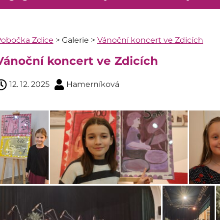
obočka Zdice
>
Galerie
>
Vánoční koncert ve Zdicích
Vánoční koncert ve Zdicích
12. 12. 2025
Hamerníková