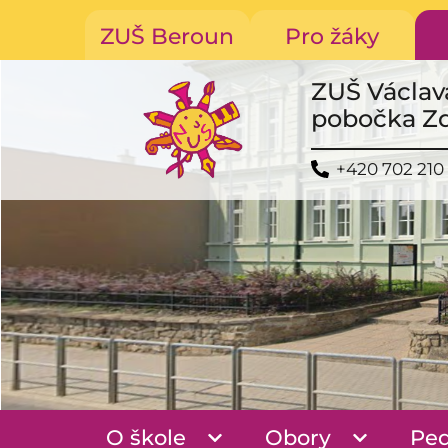
ZUŠ Beroun
Pro žáky
ZUŠ Václav
pobočka Z
+420 702 210
O škole
Obory
Pe