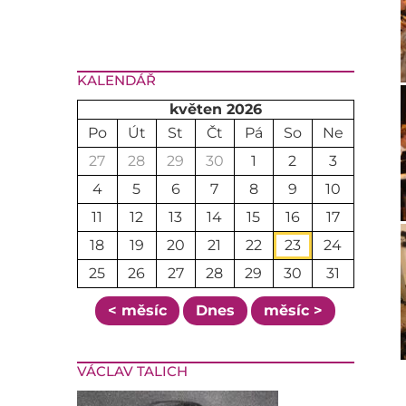
KALENDÁŘ
květen 2026
Po
Út
St
Čt
Pá
So
Ne
27
28
29
30
1
2
3
4
5
6
7
8
9
10
11
12
13
14
15
16
17
18
19
20
21
22
23
24
25
26
27
28
29
30
31
< měsíc
Dnes
měsíc >
VÁCLAV TALICH