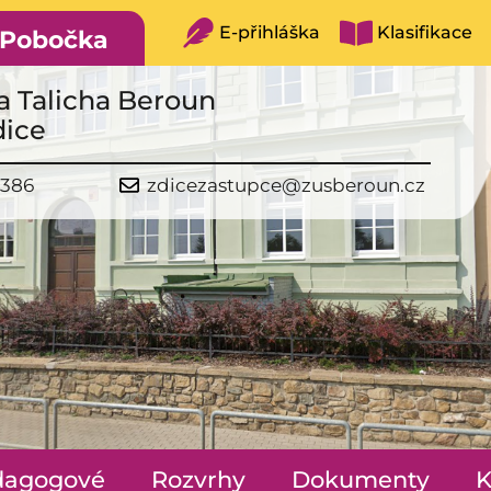
E-přihláška
Klasifikace
Pobočka
a Talicha Beroun
dice
 386
zdicezastupce@zusberoun.cz
dagogové
Rozvrhy
Dokumenty
K