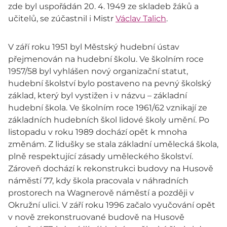
zde byl uspořádán 20. 4. 1949 ze skladeb žáků a
učitelů, se zúčastnil i Mistr
Václav Talich
.
V září roku 1951 byl Městský hudební ústav
přejmenován na hudební školu. Ve školním roce
1957/58 byl vyhlášen nový organizační statut,
hudební školství bylo postaveno na pevný školský
základ, který byl vystižen i v názvu – základní
hudební škola. Ve školním roce 1961/62 vznikají ze
základních hudebních škol lidové školy umění. Po
listopadu v roku 1989 dochází opět k mnoha
změnám. Z lidušky se stala základní umělecká škola,
plně respektující zásady uměleckého školství.
Zároveň dochází k rekonstrukci budovy na Husově
náměstí 77, kdy škola pracovala v náhradních
prostorech na Wagnerově náměstí a později v
Okružní ulici. V září roku 1996 začalo vyučování opět
v nově zrekonstruované budově na Husově