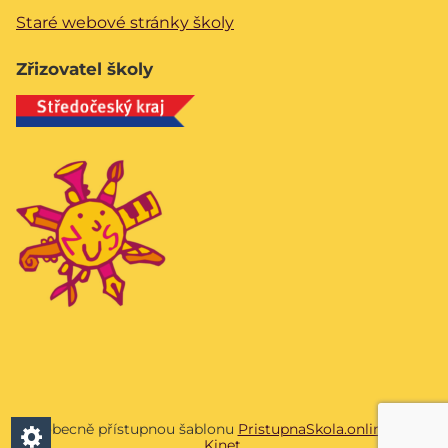
Staré webové stránky školy
Zřizovatel školy
Všeobecně přístupnou šablonu
PristupnaSkola.online
vyvíjí
Kinet
.