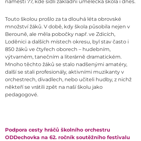
náměstí 77, kde sídlí základní umělecká škola i dnes.
Touto školou prošlo za ta dlouhá léta obrovské
množství žáků. V době, kdy škola působila nejen v
Berouně, ale měla pobočky např. ve Zdicích,
Loděnici a dalších místech okresu, byl stav často i
850 žáků ve čtyřech oborech – hudebním,
výtvarném, tanečním a literárně dramatickém.
Mnoho těchto žáků se stalo nadšenými amatéry,
další se stali profesionály, aktivními muzikanty v
orchestrech, divadlech, nebo učiteli hudby, z nichž
někteří se vrátili zpět na naší školu jako
pedagogové.
Podpora cesty hráčů školního orchestru
ODDechovka na 62. ročník soutěžního festivalu