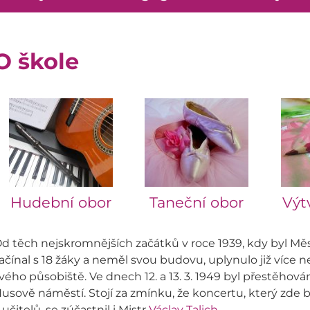
O škole
Hudební obor
Taneční obor
Výt
d těch nejskromnějších začátků v roce 1939, kdy byl Mě
ačínal s 18 žáky a neměl svou budovu, uplynulo již více 
vého působiště. Ve dnech 12. a 13. 3. 1949 byl přestěhov
usově náměstí. Stojí za zmínku, že koncertu, který zde b
 učitelů, se zúčastnil i Mistr
Václav Talich
.