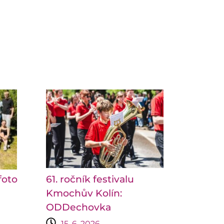
foto
61. ročník festivalu
Kmochův Kolín:
ODDechovka
15. 6. 2026