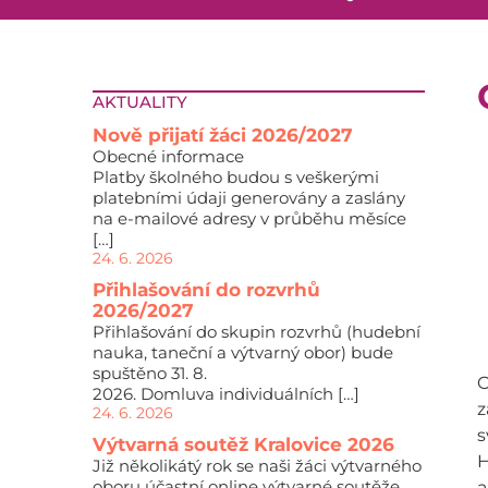
AKTUALITY
Nově přijatí žáci 2026/2027
Obecné informace
Platby školného budou s veškerými
platebními údaji generovány a zaslány
na e-mailové adresy v průběhu měsíce
[…]
24. 6. 2026
Přihlašování do rozvrhů
2026/2027
Přihlašování do skupin rozvrhů (hudební
nauka, taneční a výtvarný obor) bude
spuštěno 31. 8.
O
2026. Domluva individuálních […]
z
24. 6. 2026
s
Výtvarná soutěž Kralovice 2026
H
Již několikátý rok se naši žáci výtvarného
oboru účastní online výtvarné soutěže,
a