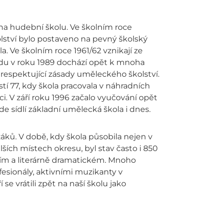
na hudební školu. Ve školním roce
olství bylo postaveno na pevný školský
la. Ve školním roce 1961/62 vznikají ze
adu v roku 1989 dochází opět k mnoha
 respektující zásady uměleckého školství.
 77, kdy škola pracovala v náhradních
. V září roku 1996 začalo vyučování opět
 sídlí základní umělecká škola i dnes.
áků. V době, kdy škola působila nejen v
ších místech okresu, byl stav často i 850
ím a literárně dramatickém. Mnoho
fesionály, aktivními muzikanty v
se vrátili zpět na naší školu jako