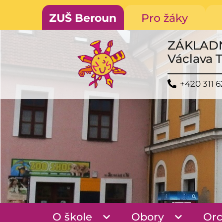
ZUŠ Beroun
Pro žáky
ZÁKLAD
Václava 
+420 311 6
O škole
Obory
Orc