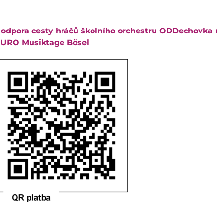
odpora cesty hráčů školního orchestru ODDechovka na
URO Musiktage Bösel