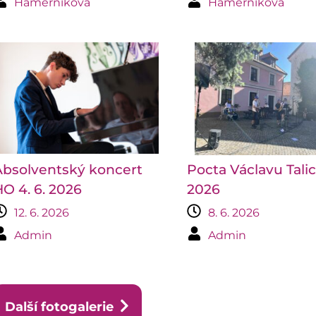
Hamerníková
Hamerníková
Absolventský koncert
Pocta Václavu Tali
O 4. 6. 2026
2026
12. 6. 2026
8. 6. 2026
Admin
Admin
Další fotogalerie