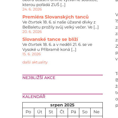
kterou pořádá ZUŠ […]
24. 6. 2026
V
Premiéra Slovanských tanců
1
Ve čtvrtek 18. 6. si naše úžasné dívky z
BeBaletu prožily svůj velký večer. Ve […]
z
20. 6. 2026
z
Slovanské tance se blíží
z
Ve čtvrtek 18. 6. a v neděli 21. 6. se ve
Z
Vysoké u Příbramě koná […]
p
15. 6. 2026
v
další aktuality
T
NEJBLIŽŠÍ AKCE
B
ž
t
KALENDÁŘ
o
srpen 2025
p
Po
Út
St
Čt
Pá
So
Ne