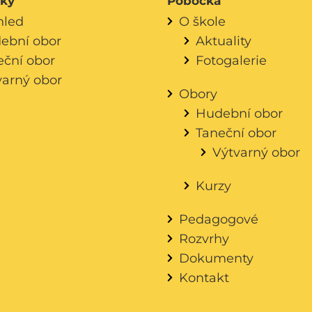
áky
Pobočka
hled
O škole
ební obor
Aktuality
eční obor
Fotogalerie
varný obor
Obory
Hudební obor
Taneční obor
Výtvarný obor
Kurzy
Pedagogové
Rozvrhy
Dokumenty
Kontakt