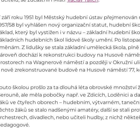
 září roku 1951 byl Městský hudební ústav přejmenován 
957/58 byl vyhlášen nový organizační statut, hudební šk
áklad, který byl vystižen i v názvu – základní hudební ško
ákladních hudebních škol lidové školy umění. Po listop
měnám. Z lidušky se stala základní umělecká škola, plně
ároveň dochází k rekonstrukci budovy na Husově náměstí
rostorech na Wagnerově náměstí a později v Okružní ulici
 nově zrekonstruované budově na Husově náměstí 77, kde
outo školou prošlo za ta dlouhá léta obrovské množství ž
erouně, ale měla pobočky např. ve Zdicích, Loděnici a dal
áků ve čtyřech oborech – hudebním, výtvarném, tanečn
ěchto žáků se stalo nadšenými amatéry, další se stali pro
rchestrech, divadlech, nebo učiteli hudby, z nichž někteří 
edagogové.