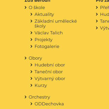
ZUŠ Beroun
Pro ž
O škole
Pře
Aktuality
Hud
Základní umělecké
Tan
školy
Výt
Václav Talich
Projekty
Fotogalerie
Obory
Hudební obor
Taneční obor
Výtvarný obor
Kurzy
Orchestry
ODDechovka