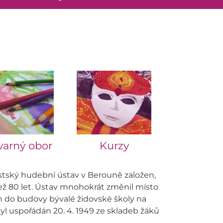
varný obor
Kurzy
stský hudební ústav v Berouně založen,
než 80 let. Ústav mnohokrát změnil místo
án do budovy bývalé židovské školy na
yl uspořádán 20. 4. 1949 ze skladeb žáků