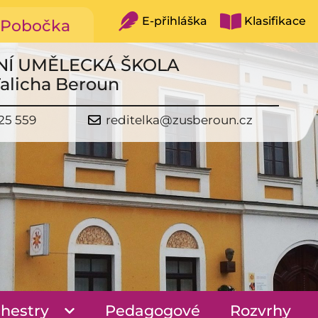
E-přihláška
Klasifikace
Pobočka
NÍ UMĚLECKÁ ŠKOLA
Talicha Beroun
25 559
reditelka@zusberoun.cz
hestry
Pedagogové
Rozvrhy