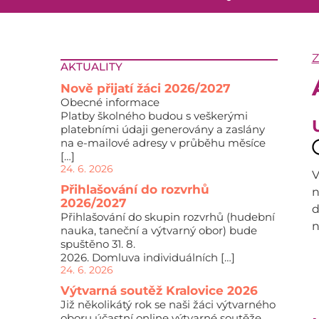
AKTUALITY
Nově přijatí žáci 2026/2027
Obecné informace
Platby školného budou s veškerými
platebními údaji generovány a zaslány
na e-mailové adresy v průběhu měsíce
[…]
24. 6. 2026
V
Přihlašování do rozvrhů
n
2026/2027
d
Přihlašování do skupin rozvrhů (hudební
n
nauka, taneční a výtvarný obor) bude
spuštěno 31. 8.
2026. Domluva individuálních […]
24. 6. 2026
Výtvarná soutěž Kralovice 2026
Již několikátý rok se naši žáci výtvarného
oboru účastní online výtvarné soutěže,