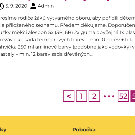
5. 9. 2020
Admin
rosíme rodiče žáků výtvarného oboru, aby pořídili dě
le přiloženého seznamu. Předem děkujeme. Doporučené
užky měkčí alespoň 5x (3B, 6B) 2x guma obyčejná 1x pla
řezávátko sada temperových barev – min.10 barev + bílá
ahvička 250 ml anilinové barvy (podobné jako vodovky)
astely – min. 12 barev sada dřevěných...
…
<
1
2
52
áky
Pobočka