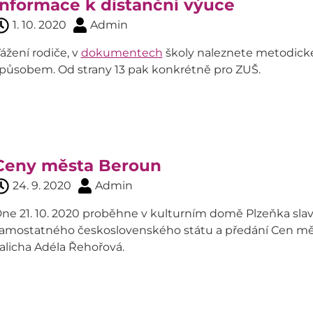
Informace k distanční výuce
1. 10. 2020
Admin
ážení rodiče, v
dokumentech
školy naleznete metodické
působem. Od strany 13 pak konkrétně pro ZUŠ.
Ceny města Beroun
24. 9. 2020
Admin
ne 21. 10. 2020 proběhne v kulturním domě Plzeňka slavn
amostatného československého státu a předání Cen měs
alicha Adéla Řehořová.