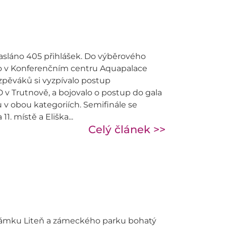
asláno 405 přihlášek. Do výběrového
 ho v Konferenčním centru Aquapalace
zpěváků si vyzpívalo postup
 v Trutnově, a bojovalo o postup do gala
 v obou kategoriích. Semifinále se
11. místě a Eliška...
Celý článek >>
h zámku Liteň a zámeckého parku bohatý