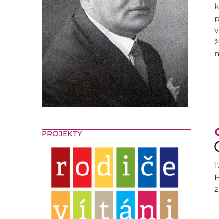
k
p
v
ž
m
PROJEKTY
1
P
z