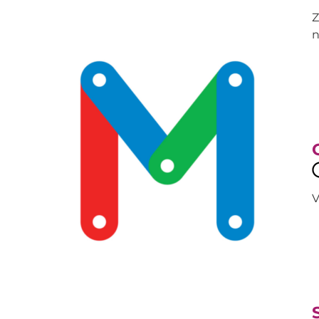
Z
n
V