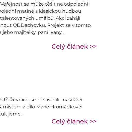
 Veřejnost se může těšit na odpolední
dpolední matiné s klasickou hudbou,
talentovaných umělců. Akci zahájí
echnout ODDechovku. Projekt se v tomto
ho majitelky, paní Ivany...
Celý článek >>
Š Řevnice, se zúčastnili i naši žáci.
3. místem a dílo Marie Hromádkové
atulujeme.
Celý článek >>