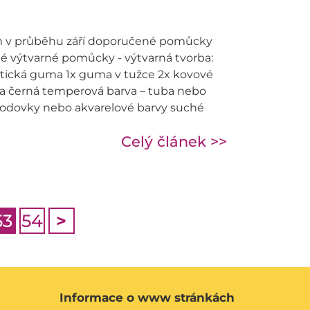
tem v průběhu září doporučené pomůcky
 výtvarné pomůcky - výtvarná tvorba:
stická guma 1x guma v tužce 2x kovové
 a černá temperová barva – tuba nebo
 vodovky nebo akvarelové barvy suché
Celý článek >>
53
54
>
Informace o www stránkách