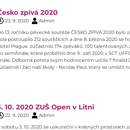
Česko zpívá 2020
23. 9. 2020
Admin
o 13. ročníku pěvecké soutěže ČESKO ZPÍVÁ 2020 bylo z
ola postoupilo 212 soutěžících a dne 8. března 2020 se
otel Prague zúčastnilo 174 zpěváků. 100 talentovaných 
o semifinále, které proběhlo dne 9. září 2020 v SCT UFFO
inále. Odborná porota svým hodnocením určila 7 finalistů
účastnili i žáci naší školy - Nicolas Paul, který se umístil na 
3. 10. 2020 ZUŠ Open v Litni
22. 9. 2020
Admin
 sobotu 3. 10. 2020 se uskuteční v krásných prostorác