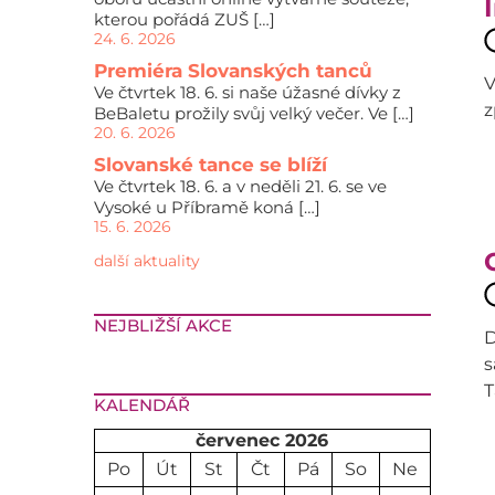
kterou pořádá ZUŠ […]
24. 6. 2026
Premiéra Slovanských tanců
V
Ve čtvrtek 18. 6. si naše úžasné dívky z
z
BeBaletu prožily svůj velký večer. Ve […]
20. 6. 2026
Slovanské tance se blíží
Ve čtvrtek 18. 6. a v neděli 21. 6. se ve
Vysoké u Příbramě koná […]
15. 6. 2026
další aktuality
NEJBLIŽŠÍ AKCE
D
s
T
KALENDÁŘ
červenec 2026
Po
Út
St
Čt
Pá
So
Ne