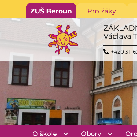
ZUŠ Beroun
Pro žáky
ZÁKLAD
Václava 
+420 311 6
O škole
Obory
Orc