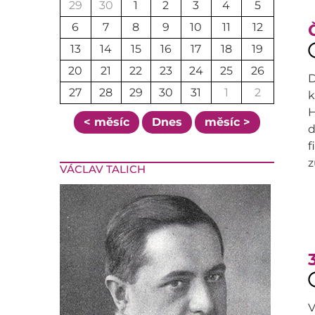
29
30
1
2
3
4
5
6
7
8
9
10
11
12
13
14
15
16
17
18
19
20
21
22
23
24
25
26
D
27
28
29
30
31
1
2
k
H
< měsíc
Dnes
měsíc >
d
f
z
VÁCLAV TALICH
V