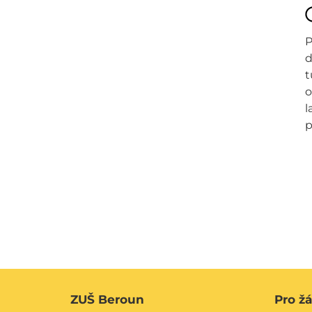
P
d
t
o
l
p
ZUŠ Beroun
Pro ž