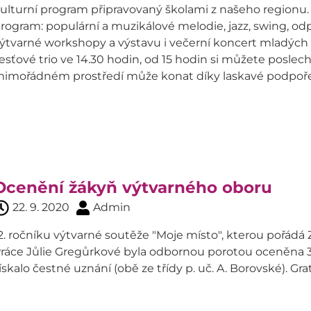
ulturní program připravovaný školami z našeho regionu.
rogram: populární a muzikálové melodie, jazz, swing, o
ýtvarné workshopy a výstavu i večerní koncert mladých 
esťové trio ve 14.30 hodin, od 15 hodin si můžete posl
imořádném prostředí může konat díky laskavé podpoře je
Ocenění žákyň výtvarného oboru
22. 9. 2020
Admin
2. ročníku výtvarné soutěže "Moje místo", kterou pořádá ZU
ráce Jůlie Gregůrkové byla odbornou porotou oceněna 
ískalo čestné uznání (obě ze třídy p. uč. A. Borovské). Gr