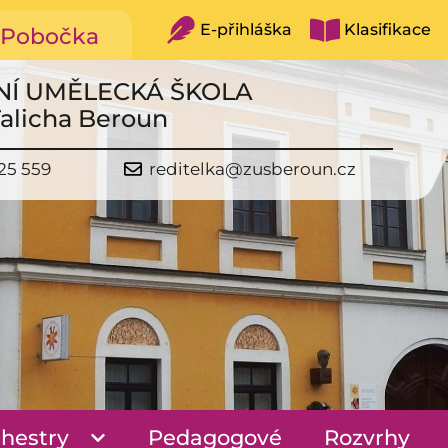
E-přihláška
Klasifikace
Pobočka
NÍ UMĚLECKÁ ŠKOLA
Talicha Beroun
25 559
reditelka@zusberoun.cz
hestry
Pedagogové
Rozvrhy