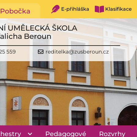
E-přihláška
Klasifikace
Pobočka
NÍ UMĚLECKÁ ŠKOLA
Talicha Beroun
25 559
reditelka@zusberoun.cz
hestry
Pedagogové
Rozvrhy