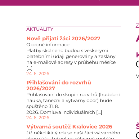
AKTUALITY
Nově přijatí žáci 2026/2027
Obecné informace
Platby školného budou s veškerými
platebními údaji generovány a zaslány
na e-mailové adresy v průběhu měsíce
[…]
24. 6. 2026
V
Přihlašování do rozvrhů
2026/2027
Přihlašování do skupin rozvrhů (hudební
nauka, taneční a výtvarný obor) bude
spuštěno 31. 8.
2026. Domluva individuálních […]
24. 6. 2026
Výtvarná soutěž Kralovice 2026
Již několikátý rok se naši žáci výtvarného
oboru účastní online výtvarné soutěže,