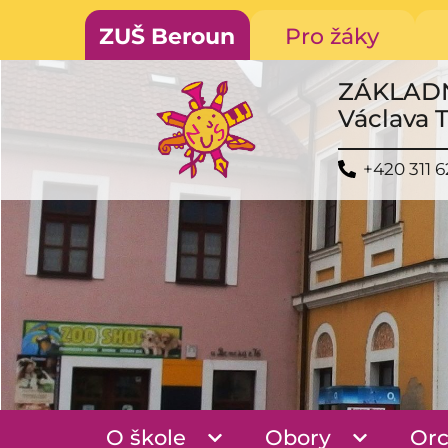
ZUŠ Beroun
Pro žáky
ZÁKLAD
Václava 
+420 311 6
O škole
Obory
Orc