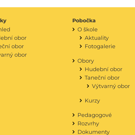
áky
Pobočka
hled
O škole
ební obor
Aktuality
eční obor
Fotogalerie
varný obor
Obory
Hudební obor
Taneční obor
Výtvarný obor
Kurzy
Pedagogové
Rozvrhy
Dokumenty