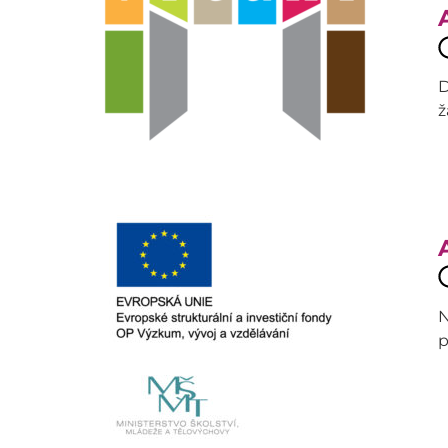
D
ž
N
p