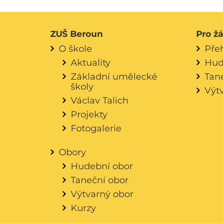
ZUŠ Beroun
Pro ž
O škole
Pře
Aktuality
Hud
Základní umělecké
Tan
školy
Výt
Václav Talich
Projekty
Fotogalerie
Obory
Hudební obor
Taneční obor
Výtvarný obor
Kurzy