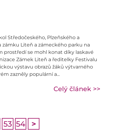
škol Středočeského, Plzeňského a
lu zámku Liteň a zámeckého parku na
prostředí se mohl konat díky laskavé
nizace Zámek Liteň a ředitelky Festivalu
tickou výstavu obrazů žáků výtvarného
rém zazněly populární a...
Celý článek >>
53
54
>