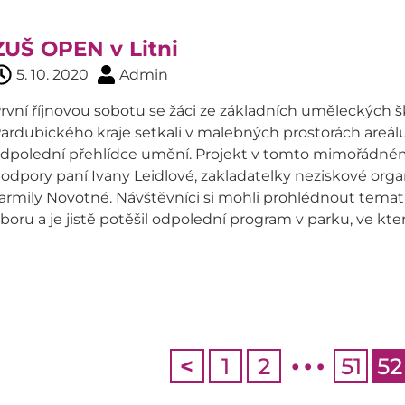
ZUŠ OPEN v Litni
5. 10. 2020
Admin
rvní říjnovou sobotu se žáci ze základních uměleckých 
ardubického kraje setkali v malebných prostorách areá
dpolední přehlídce umění. Projekt v tomto mimořádném 
odpory paní Ivany Leidlové, zakladatelky neziskové orga
armily Novotné. Návštěvníci si mohli prohlédnout tema
boru a je jistě potěšil odpolední program v parku, ve kte
…
<
1
2
51
52