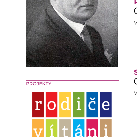
V
PROJEKTY
V