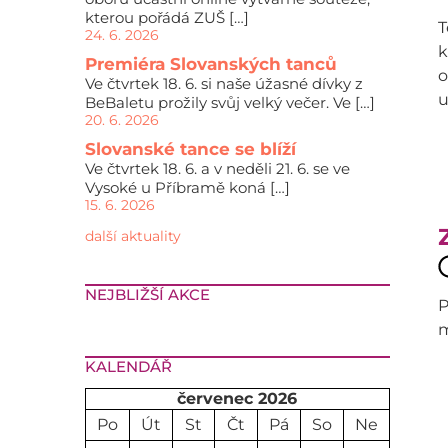
kterou pořádá ZUŠ […]
T
24. 6. 2026
k
Premiéra Slovanských tanců
o
Ve čtvrtek 18. 6. si naše úžasné dívky z
u
BeBaletu prožily svůj velký večer. Ve […]
20. 6. 2026
Slovanské tance se blíží
Ve čtvrtek 18. 6. a v neděli 21. 6. se ve
Vysoké u Příbramě koná […]
15. 6. 2026
další aktuality
NEJBLIŽŠÍ AKCE
P
m
KALENDÁŘ
červenec 2026
Po
Út
St
Čt
Pá
So
Ne