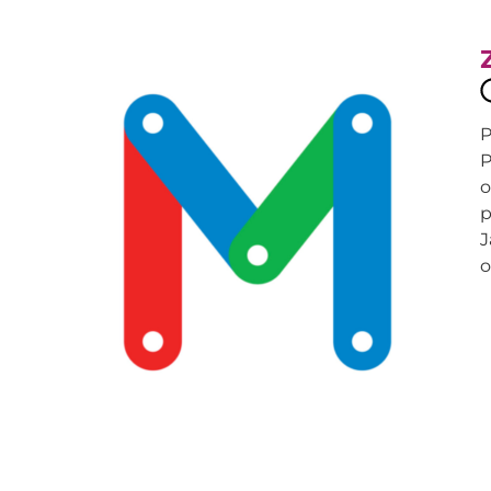
P
P
o
p
J
o