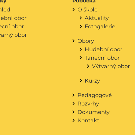
áky
Pobočka
hled
O škole
ební obor
Aktuality
eční obor
Fotogalerie
varný obor
Obory
Hudební obor
Taneční obor
Výtvarný obor
Kurzy
Pedagogové
Rozvrhy
Dokumenty
Kontakt