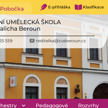
E-přihláška
Klasifikace
Pobočka
NÍ UMĚLECKÁ ŠKOLA
Talicha Beroun
25 559
reditelka@zusberoun.cz
hestry
Pedagogové
Rozvrhy