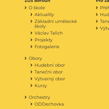
ZUŠ Beroun
Pro ž
O škole
Pře
Aktuality
Hud
Základní umělecké
Tan
školy
Výt
Václav Talich
Projekty
Fotogalerie
Obory
Hudební obor
Taneční obor
Výtvarný obor
Kurzy
Orchestry
ODDechovka