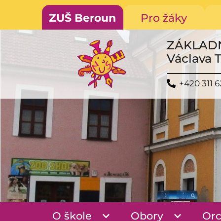
ZUŠ Beroun
Pro žáky
ZÁKLAD
Václava 
+420 311 6
O škole
Obory
Orc