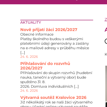
AKTUALITY
Nově přijatí žáci 2026/2027
Obecné informace
Platby školného budou s veškerými
platebními údaji generovány a zaslány
na e-mailové adresy v průběhu měsíce
[…]
K
24. 6. 2026
Přihlašování do rozvrhů
2026/2027
Přihlašování do skupin rozvrhů (hudební
nauka, taneční a výtvarný obor) bude
spuštěno 31. 8.
2026. Domluva individuálních […]
24. 6. 2026
Výtvarná soutěž Kralovice 2026
Již několikátý rok se naši žáci výtvarného
oboru účastní online výtvarné soutěže,