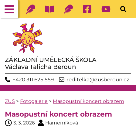
ZÁKLADNÍ UMĚLECKÁ ŠKOLA
Václava Talicha Beroun
+420 311 625 559
reditelka@zusberoun.cz
ZUŠ
>
Fotogalerie
>
Masopustní koncert obrazem
Masopustní koncert obrazem
3. 3. 2026
Hamerníková