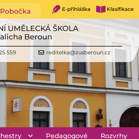
E-přihláška
Klasifikace
Pobočka
NÍ UMĚLECKÁ ŠKOLA
Talicha Beroun
25 559
reditelka@zusberoun.cz
hestry
Pedagogové
Rozvrhy