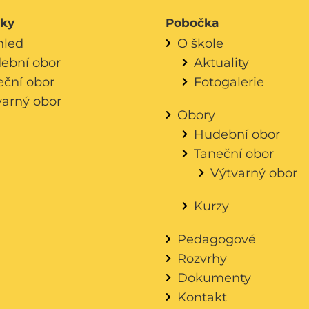
áky
Pobočka
hled
O škole
ební obor
Aktuality
eční obor
Fotogalerie
varný obor
Obory
Hudební obor
Taneční obor
Výtvarný obor
Kurzy
Pedagogové
Rozvrhy
Dokumenty
Kontakt