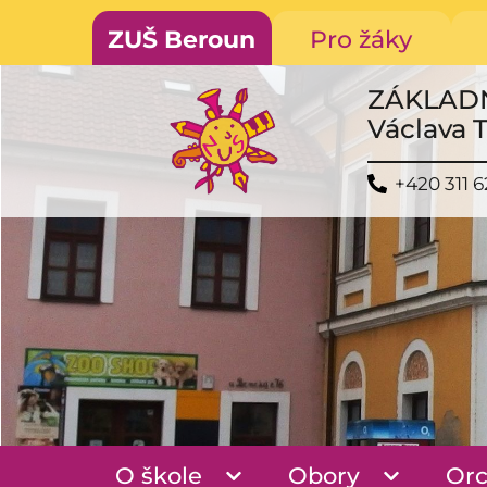
ZUŠ Beroun
Pro žáky
ZÁKLAD
Václava 
+420 311 6
O škole
Obory
Orc