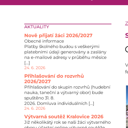
AKTUALITY
Nově přijatí žáci 2026/2027
Obecné informace
Platby školného budou s veškerými
platebními údaji generovány a zaslány
na e-mailové adresy v průběhu měsíce
[…]
V
24. 6. 2026
f
Přihlašování do rozvrhů
2026/2027
Přihlašování do skupin rozvrhů (hudební
nauka, taneční a výtvarný obor) bude
spuštěno 31. 8.
2026. Domluva individuálních […]
24. 6. 2026
Výtvarná soutěž Kralovice 2026
Již několikátý rok se naši žáci výtvarného
oboru účastní online výtvarné soutěže,