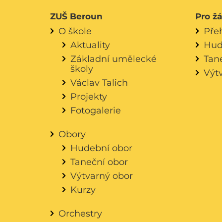
ZUŠ Beroun
Pro ž
O škole
Pře
Aktuality
Hud
Základní umělecké
Tan
školy
Výt
Václav Talich
Projekty
Fotogalerie
Obory
Hudební obor
Taneční obor
Výtvarný obor
Kurzy
Orchestry