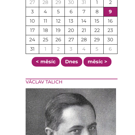
27
28
29
30
31
1
2
3
4
5
6
7
8
9
10
11
12
13
14
15
16
17
18
19
20
21
22
23
24
25
26
27
28
29
30
31
1
2
3
4
5
6
< měsíc
Dnes
měsíc >
VÁCLAV TALICH