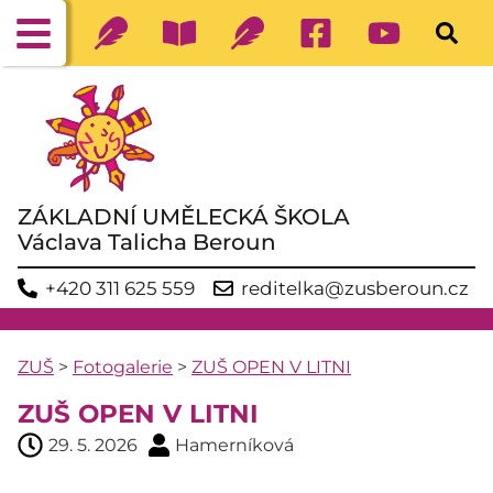
ZÁKLADNÍ UMĚLECKÁ ŠKOLA
Václava Talicha Beroun
+420 311 625 559
reditelka@zusberoun.cz
ZUŠ
>
Fotogalerie
>
ZUŠ OPEN V LITNI
ZUŠ OPEN V LITNI
29. 5. 2026
Hamerníková