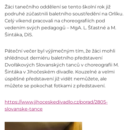
Žáci tanečního oddělení se tento školní rok již
podruhé zúčastnili baletního soustředění na Orlíku.
Celý víkend pracovali na choreografiích pod
vedením svých pedagogů – MgA. L. Šťastné a M.
Šintáka, DiS.
Páteční večer byl výjimečným tím, že žáci mohli
shlédnout derniéru baletního představení
Dvořákových Slovanských tanců v choreografii M.
Šintáka v Jihočeském divadle. Kouzelné a velmi
úspěšné představení již vidět nemůžete, ale
můžete se pokochat fotkami z představení.
https://www.jihoceskedivadlo.cz/porad/2805-
slovanske-tance