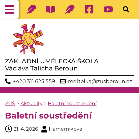
ZÁKLADNÍ UMĚLECKÁ ŠKOLA
Václava Talicha Beroun
+420 311 625 559
reditelka@zusberoun.cz
ZUŠ
>
Aktuality
>
Baletní soustředění
Baletní soustředění
21. 4. 2026
Hamerníková