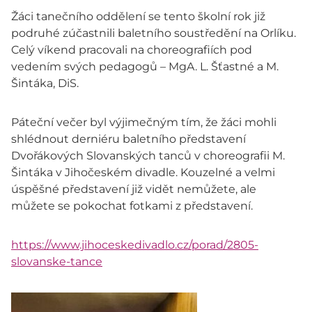
Žáci tanečního oddělení se tento školní rok již
podruhé zúčastnili baletního soustředění na Orlíku.
Celý víkend pracovali na choreografiích pod
vedením svých pedagogů – MgA. L. Šťastné a M.
Šintáka, DiS.
Páteční večer byl výjimečným tím, že žáci mohli
shlédnout derniéru baletního představení
Dvořákových Slovanských tanců v choreografii M.
Šintáka v Jihočeském divadle. Kouzelné a velmi
úspěšné představení již vidět nemůžete, ale
můžete se pokochat fotkami z představení.
https://www.jihoceskedivadlo.cz/porad/2805-
slovanske-tance