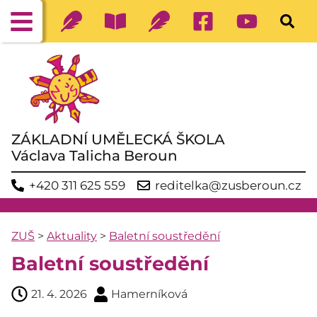
ZÁKLADNÍ UMĚLECKÁ ŠKOLA
Václava Talicha Beroun
+420 311 625 559
reditelka@zusberoun.cz
ZUŠ
>
Aktuality
>
Baletní soustředění
Baletní soustředění
21. 4. 2026
Hamerníková