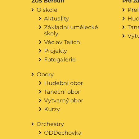
ZUŠ Beroun
Pro ž
O škole
Pře
Aktuality
Hud
Základní umělecké
Tan
školy
Výt
Václav Talich
Projekty
Fotogalerie
Obory
Hudební obor
Taneční obor
Výtvarný obor
Kurzy
Orchestry
ODDechovka