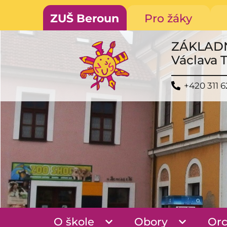
ZUŠ Beroun
Pro žáky
ZÁKLAD
Václava 
+420 311 6
O škole
Obory
Orc