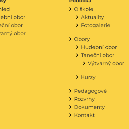
áky
Pobočka
hled
O škole
ební obor
Aktuality
eční obor
Fotogalerie
varný obor
Obory
Hudební obor
Taneční obor
Výtvarný obor
Kurzy
Pedagogové
Rozvrhy
Dokumenty
Kontakt