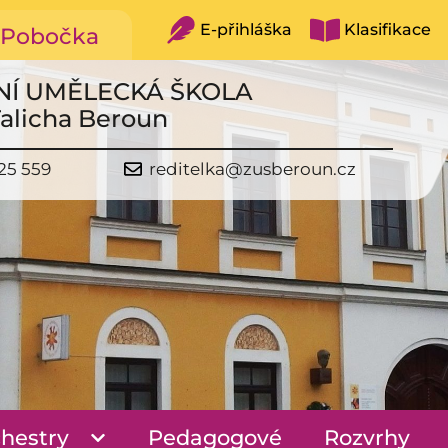
E-přihláška
Klasifikace
Pobočka
NÍ UMĚLECKÁ ŠKOLA
Talicha Beroun
25 559
reditelka@zusberoun.cz
hestry
Pedagogové
Rozvrhy