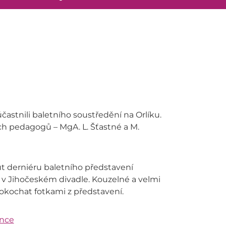
častnili baletního soustředění na Orlíku.
ch pedagogů – MgA. L. Šťastné a M.
ut derniéru baletního představení
 v Jihočeském divadle. Kouzelné a velmi
okochat fotkami z představení.
ance