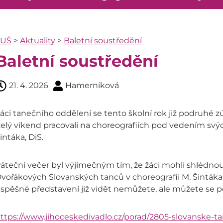
ZUŠ
>
Aktuality
>
Baletní soustředění
Baletní soustředění
21. 4. 2026
Hamerníková
áci tanečního oddělení se tento školní rok již podruhé zú
elý víkend pracovali na choreografiích pod vedením svý
intáka, DiS.
áteční večer byl výjimečným tím, že žáci mohli shlédno
vořákových Slovanských tanců v choreografii M. Šintáka
spěšné představení již vidět nemůžete, ale můžete se p
ttps://www.jihoceskedivadlo.cz/porad/2805-slovanske-t