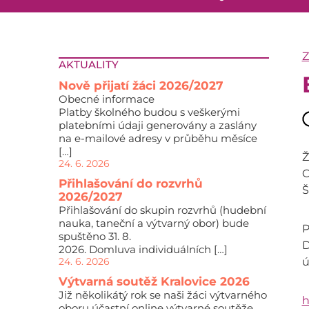
AKTUALITY
Nově přijatí žáci 2026/2027
Obecné informace
Platby školného budou s veškerými
platebními údaji generovány a zaslány
na e-mailové adresy v průběhu měsíce
[…]
Ž
24. 6. 2026
C
Přihlašování do rozvrhů
Š
2026/2027
Přihlašování do skupin rozvrhů (hudební
nauka, taneční a výtvarný obor) bude
P
spuštěno 31. 8.
D
2026. Domluva individuálních […]
24. 6. 2026
ú
Výtvarná soutěž Kralovice 2026
Již několikátý rok se naši žáci výtvarného
h
oboru účastní online výtvarné soutěže,