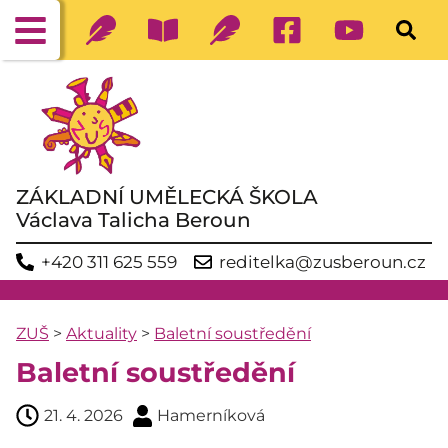
ZÁKLADNÍ UMĚLECKÁ ŠKOLA
Václava Talicha Beroun
+420 311 625 559
reditelka@zusberoun.cz
ZUŠ
>
Aktuality
>
Baletní soustředění
Baletní soustředění
21. 4. 2026
Hamerníková