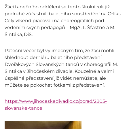
Žáci tanečního oddělení se tento školní rok již
podruhé zúčastnili baletního soustředění na Orlíku.
Celý víkend pracovali na choreografiích pod
vedením svých pedagogů – MgA. L. Šťastné a M.
Šintáka, DiS.
Páteční večer byl výjimečným tím, že žáci mohli
shlédnout derniéru baletního představení
Dvořákových Slovanských tanců v choreografii M.
Šintáka v Jihočeském divadle. Kouzelné a velmi
úspěšné představení již vidět nemůžete, ale
můžete se pokochat fotkami z představení.
https://www.jihoceskedivadlo.cz/porad/2805-
slovanske-tance