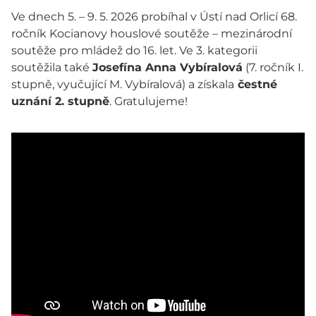
Ve dnech 5. – 9. 5. 2026 probíhal v Ústí nad Orlicí 68.
ročník Kocianovy houslové soutěže – mezinárodní
soutěže pro mládež do 16. let. Ve 3. kategorii
soutěžila také
Josefína Anna Vybíralová
(7. ročník I.
stupně, vyučující M. Vybíralová) a získala
čestné
uznání 2. stupně
. Gratulujeme!