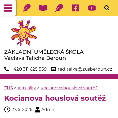
ZÁKLADNÍ UMĚLECKÁ ŠKOLA
Václava Talicha Beroun
+420 311 625 559
reditelka@zusberoun.cz
ZUŠ
>
Aktuality
>
Kocianova houslová soutěž
Kocianova houslová soutěž
27. 5. 2026
Admin