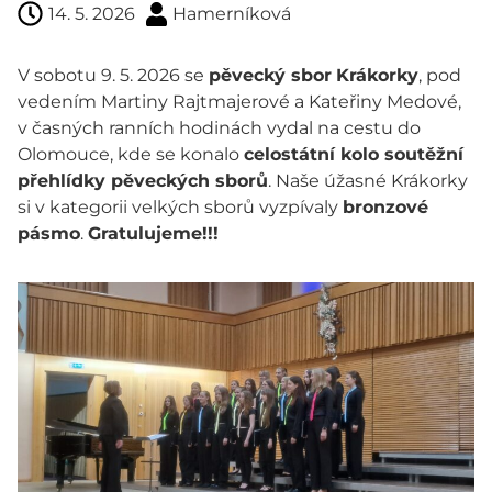
14. 5. 2026
Hamerníková
V sobotu 9. 5. 2026 se
pěvecký sbor
Krákorky
, pod
vedením Martiny Rajtmajerové a Kateřiny Medové,
v časných ranních hodinách vydal na cestu do
Olomouce, kde se konalo
celostátní kolo soutěžní
přehlídky pěveckých sborů
. Naše úžasné Krákorky
si v kategorii velkých sborů vyzpívaly
bronzové
pásmo
.
Gratulujeme!!!