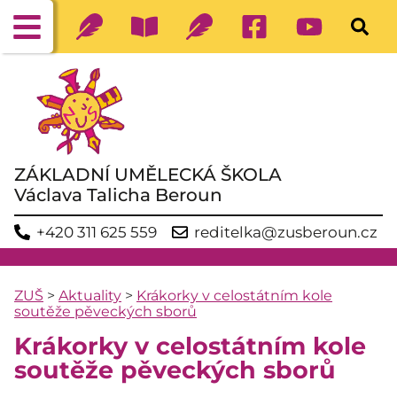
ZÁKLADNÍ UMĚLECKÁ ŠKOLA
Václava Talicha Beroun
+420 311 625 559
reditelka@zusberoun.cz
ZUŠ
>
Aktuality
>
Krákorky v celostátním kole
soutěže pěveckých sborů
Krákorky v celostátním kole
soutěže pěveckých sborů