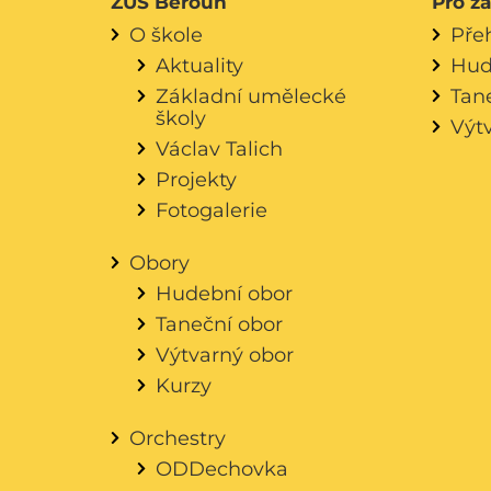
ZUŠ Beroun
Pro ž
O škole
Pře
Aktuality
Hud
Základní umělecké
Tan
školy
Výt
Václav Talich
Projekty
Fotogalerie
Obory
Hudební obor
Taneční obor
Výtvarný obor
Kurzy
Orchestry
ODDechovka