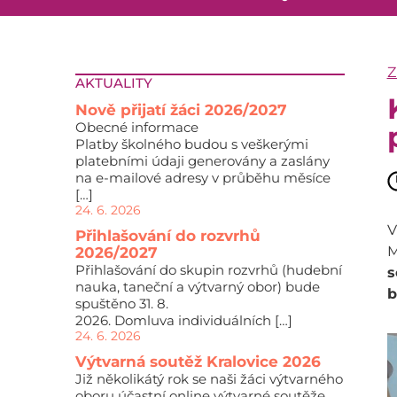
Z
AKTUALITY
Nově přijatí žáci 2026/2027
Obecné informace
Platby školného budou s veškerými
platebními údaji generovány a zaslány
na e-mailové adresy v průběhu měsíce
[…]
24. 6. 2026
V
Přihlašování do rozvrhů
M
2026/2027
Přihlašování do skupin rozvrhů (hudební
s
nauka, taneční a výtvarný obor) bude
b
spuštěno 31. 8.
2026. Domluva individuálních […]
24. 6. 2026
Výtvarná soutěž Kralovice 2026
Již několikátý rok se naši žáci výtvarného
oboru účastní online výtvarné soutěže,