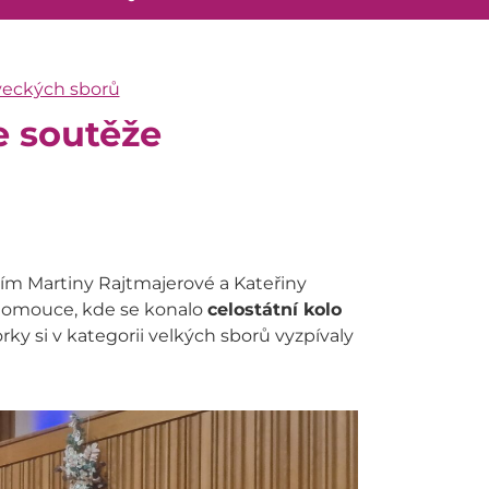
veckých sborů
e soutěže
ím Martiny Rajtmajerové a Kateřiny
Olomouce, kde se konalo
celostátní kolo
rky si v kategorii velkých sborů vyzpívaly