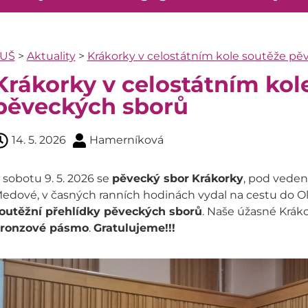
UŠ
>
Aktuality
>
Krákorky v celostátním kole soutěže pě
Krákorky v celostátním kol
pěveckých sborů
14. 5. 2026
Hamerníková
 sobotu 9. 5. 2026 se
pěvecký sbor
Krákorky
, pod veden
edové, v časných ranních hodinách vydal na cestu do 
outěžní přehlídky pěveckých sborů
. Naše úžasné Kráko
ronzové pásmo
.
Gratulujeme!!!