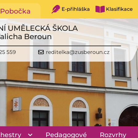
E-přihláška
Klasifikace
Pobočka
NÍ UMĚLECKÁ ŠKOLA
Talicha Beroun
25 559
reditelka@zusberoun.cz
hestry
Pedagogové
Rozvrhy