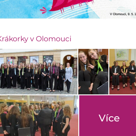
Krákorky v Olomouci
Více