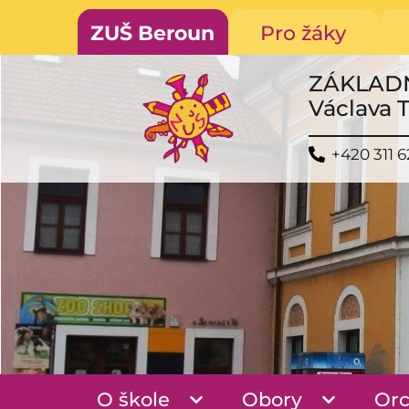
ZUŠ Beroun
Pro žáky
ZÁKLAD
Václava 
+420 311 6
O škole
Obory
Orc