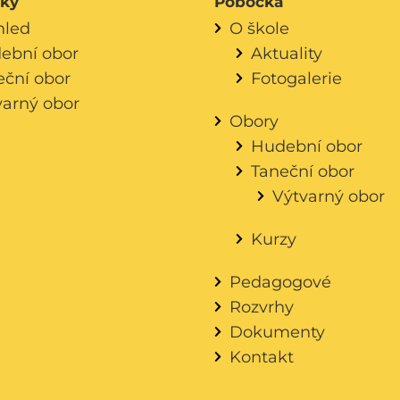
áky
Pobočka
hled
O škole
ební obor
Aktuality
eční obor
Fotogalerie
varný obor
Obory
Hudební obor
Taneční obor
Výtvarný obor
Kurzy
Pedagogové
Rozvrhy
Dokumenty
Kontakt