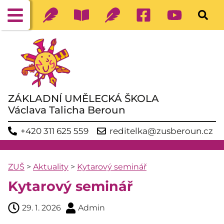
ZÁKLADNÍ UMĚLECKÁ ŠKOLA
Václava Talicha Beroun
+420 311 625 559
reditelka@zusberoun.cz
ZUŠ
>
Aktuality
>
Kytarový seminář
Kytarový seminář
29. 1. 2026
Admin