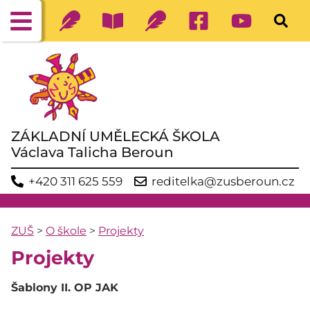
ZÁKLADNÍ UMĚLECKÁ ŠKOLA
Václava Talicha Beroun
+420 311 625 559
reditelka@zusberoun.cz
ZUŠ
>
O škole
>
Projekty
Projekty
Šablony II. OP JAK