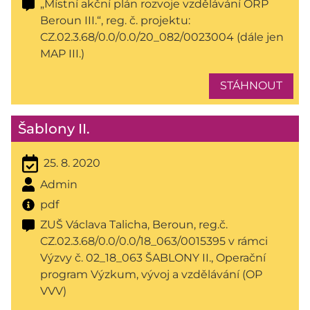
„Místní akční plán rozvoje vzdělávání ORP
Beroun III.“, reg. č. projektu:
CZ.02.3.68/0.0/0.0/20_082/0023004 (dále jen
MAP III.)
STÁHNOUT
Šablony II.
25. 8. 2020
Admin
pdf
ZUŠ Václava Talicha, Beroun, reg.č.
CZ.02.3.68/0.0/0.0/18_063/0015395 v rámci
Výzvy č. 02_18_063 ŠABLONY II., Operační
program Výzkum, vývoj a vzdělávání (OP
VVV)