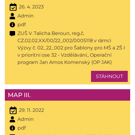
26. 4. 2023
Admin
pdf
ZUŠ V. Talicha Beroun, reg.č.
CZ.02.02.XX/00/22_002/0005118 v rámci
Výzvy č. 02_22_002 pro Šablony pro MŠ a ZŠ I
v prioritní ose 32 - Vzdělávání., Operační
program Jan Amos Komenský (OP JAK)
STÁHNOUT
MAP III.
29. 11. 2022
Admin
pdf