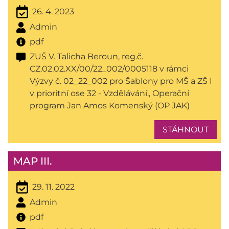
26. 4. 2023
Admin
pdf
ZUŠ V. Talicha Beroun, reg.č.
CZ.02.02.XX/00/22_002/0005118 v rámci
Výzvy č. 02_22_002 pro Šablony pro MŠ a ZŠ I
v prioritní ose 32 - Vzdělávání., Operační
program Jan Amos Komenský (OP JAK)
STÁHNOUT
MAP III.
29. 11. 2022
Admin
pdf