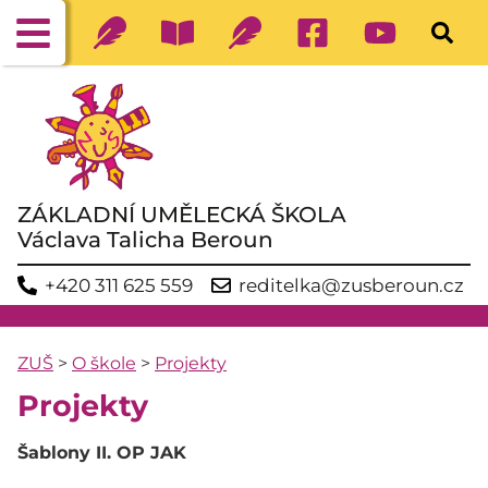
ZÁKLADNÍ UMĚLECKÁ ŠKOLA
Václava Talicha Beroun
+420 311 625 559
reditelka@zusberoun.cz
ZUŠ
>
O škole
>
Projekty
Projekty
Šablony II. OP JAK