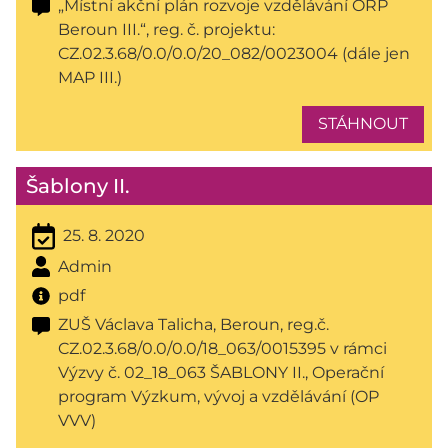
„Místní akční plán rozvoje vzdělávání ORP
Beroun III.“, reg. č. projektu:
CZ.02.3.68/0.0/0.0/20_082/0023004 (dále jen
MAP III.)
STÁHNOUT
Šablony II.
25. 8. 2020
Admin
pdf
ZUŠ Václava Talicha, Beroun, reg.č.
CZ.02.3.68/0.0/0.0/18_063/0015395 v rámci
Výzvy č. 02_18_063 ŠABLONY II., Operační
program Výzkum, vývoj a vzdělávání (OP
VVV)