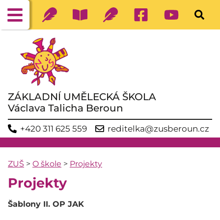
ZÁKLADNÍ UMĚLECKÁ ŠKOLA
Václava Talicha Beroun
+420 311 625 559
reditelka@zusberoun.cz
ZUŠ
>
O škole
>
Projekty
Projekty
Šablony II. OP JAK