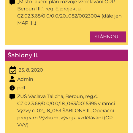
„Místní akční plán rozvoje vzdělávání ORP
Beroun III.“, reg. č. projektu:
CZ.02.3.68/0.0/0.0/20_082/0023004 (dále jen
MAP III.)
STÁHNOUT
Šablony II.
25. 8. 2020
Admin
pdf
ZUŠ Václava Talicha, Beroun, reg.č.
CZ.02.3.68/0.0/0.0/18_063/0015395 v rámci
Výzvy č. 02_18_063 ŠABLONY II., Operační
program Výzkum, vývoj a vzdělávání (OP
VVV)