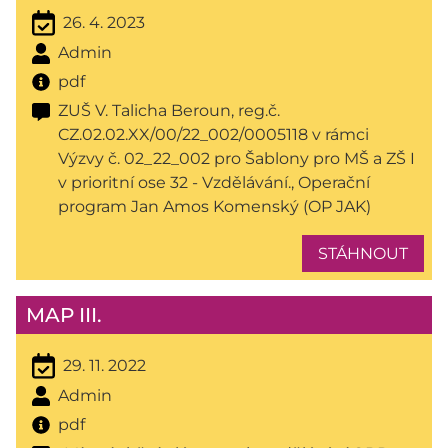
26. 4. 2023
Admin
pdf
ZUŠ V. Talicha Beroun, reg.č.
CZ.02.02.XX/00/22_002/0005118 v rámci
Výzvy č. 02_22_002 pro Šablony pro MŠ a ZŠ I
v prioritní ose 32 - Vzdělávání., Operační
program Jan Amos Komenský (OP JAK)
STÁHNOUT
MAP III.
29. 11. 2022
Admin
pdf